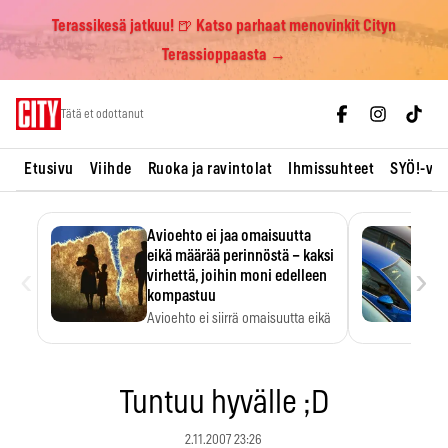
Terassikesä jatkuu! 🍺 Katso parhaat menovinkit Cityn
Terassioppaasta →
Skip
Tätä et odottanut
to
content
Etusivu
Viihde
Ruoka ja ravintolat
Ihmissuhteet
SYÖ!-vii
Avioehto ei jaa omaisuutta
eikä määrää perinnöstä – kaksi
‹
›
virhettä, joihin moni edelleen
kompastuu
Avioehto ei siirrä omaisuutta eikä
ratkaise perintöasioita.
Tuntuu hyvälle ;D
2.11.2007 23:26