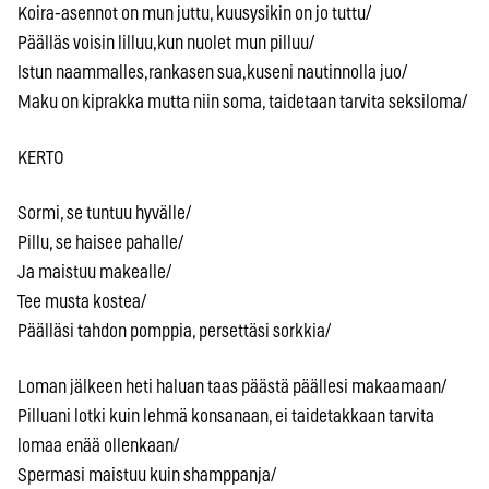
Koira-asennot on mun juttu, kuusysikin on jo tuttu/
Päälläs voisin lilluu,kun nuolet mun pilluu/
Istun naammalles,rankasen sua,kuseni nautinnolla juo/
Maku on kiprakka mutta niin soma, taidetaan tarvita seksiloma/
KERTO
Sormi, se tuntuu hyvälle/
Pillu, se haisee pahalle/
Ja maistuu makealle/
Tee musta kostea/
Päälläsi tahdon pomppia, persettäsi sorkkia/
Loman jälkeen heti haluan taas päästä päällesi makaamaan/
Pilluani lotki kuin lehmä konsanaan, ei taidetakkaan tarvita
lomaa enää ollenkaan/
Spermasi maistuu kuin shamppanja/