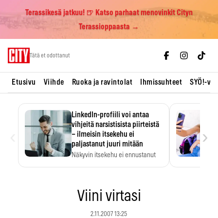
Terassikesä jatkuu! 🍺 Katso parhaat menovinkit Cityn
Terassioppaasta →
Skip
Tätä et odottanut
to
content
Etusivu
Viihde
Ruoka ja ravintolat
Ihmissuhteet
SYÖ!-vii
LinkedIn-profiili voi antaa
vihjeitä narsistisista piirteistä
‹
›
– ilmeisin itsekehu ei
paljastanut juuri mitään
Näkyvin itsekehu ei ennustanut
narsistisia piirteitä.
Viini virtasi
2.11.2007 13:25