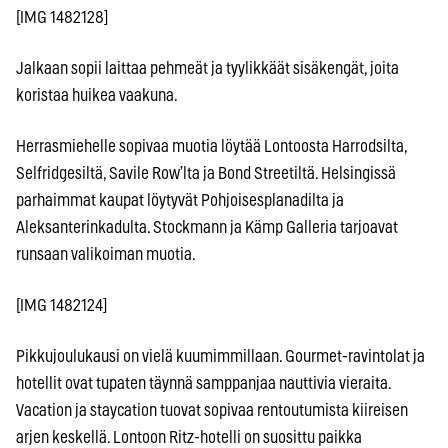
[IMG 1482128]
Jalkaan sopii laittaa pehmeät ja tyylikkäät sisäkengät, joita
koristaa huikea vaakuna.
Herrasmiehelle sopivaa muotia löytää Lontoosta Harrodsilta,
Selfridgesiltä, Savile Row’lta ja Bond Streetiltä. Helsingissä
parhaimmat kaupat löytyvät Pohjoisesplanadilta ja
Aleksanterinkadulta. Stockmann ja Kämp Galleria tarjoavat
runsaan valikoiman muotia.
[IMG 1482124]
Pikkujoulukausi on vielä kuumimmillaan. Gourmet-ravintolat ja
hotellit ovat tupaten täynnä samppanjaa nauttivia vieraita.
Vacation ja staycation tuovat sopivaa rentoutumista kiireisen
arjen keskellä. Lontoon Ritz-hotelli on suosittu paikka