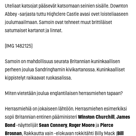
Uteliaat katsojat pääsevät katsomaan seinien sisälle. Downton
Abbey -sarjasta tuttu Highclere Castle avasi ovet loisteliaaseen
joulumaailmaan. Samoin ovat tehneet muut brittiläiset
satumaiset kartanot ja linnat.
[IMG 1482125]
Samoin on mahdollisuus seurata Britannian kuninkaallisen
perheen joulua Sandringhamin kivikartanossa. Kuninkaalliset
kippistelyt raikaavat ruokasalissa.
Miten vietetään joulua englantilaisen herrasmiehen tapaan?
Herrasmiehiä on jokaiseen lähtöön. Herrasmiehen esimerkiksi
sopii Britannian entinen pääministeri
Winston Churchill
,
James
Bond
-näyttelijät
Sean Connery
,
Roger Moore
ja
Pierce
Brosnan
, Rakkautta vain -elokuvan rokkitähti Billy Mack (
Bill