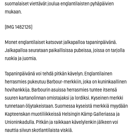
suomalaiset viettävät joulua englantilaisten pyhäpäivien
mukaan.
[IMG 1482126]
Monet englantilaiset katsovat jalkapalloa tapaninpäivänä.
Jalkapalloa seurataan paikallisissa pubeissa, joissa on tarjolla
ruokia ja juomia.
Tapaninpäivänä voi tehdä pitkän kävelyn. Englantilainen
herrasmies pukeutuu Barbour-merkkiin, joka on kuninkaallinen
hovihankkija. Barbourin asuissa herrasmies tuntee itsensä
suuren kartanolinnan omistajaksi ja lordiksi. Kyseinen merkki
tunnetaan öljytakeistaan. Suomessa kyseistä merkkiä myydään
Kapteenskan muotiliikkeissä Helsingin Kämp Galleriassa ja
Unioninkadulla. Pitkän ja raikkaan kävelylenkin jälkeen voi
nauttia siivun skotlantilaista viskiä.