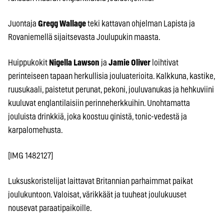
Juontaja
Gregg Wallage
teki kattavan ohjelman Lapista ja
Rovaniemellä sijaitsevasta Joulupukin maasta.
Huippukokit
Nigella Lawson
ja
Jamie Oliver
loihtivat
perinteiseen tapaan herkullisia jouluaterioita. Kalkkuna, kastike,
ruusukaali, paistetut perunat, pekoni, jouluvanukas ja hehkuviini
kuuluvat englantilaisiin perinneherkkuihin. Unohtamatta
jouluista drinkkiä, joka koostuu ginistä, tonic-vedestä ja
karpalomehusta.
[IMG 1482127]
Luksuskoristelijat laittavat Britannian parhaimmat paikat
joulukuntoon. Valoisat, värikkäät ja tuuheat joulukuuset
nousevat paraatipaikoille.