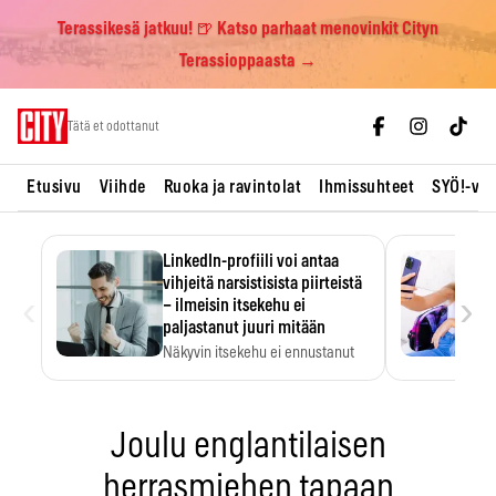
Terassikesä jatkuu! 🍺 Katso parhaat menovinkit Cityn
Terassioppaasta →
Skip
Tätä et odottanut
to
content
Etusivu
Viihde
Ruoka ja ravintolat
Ihmissuhteet
SYÖ!-vii
LinkedIn-profiili voi antaa
vihjeitä narsistisista piirteistä
‹
›
– ilmeisin itsekehu ei
paljastanut juuri mitään
Näkyvin itsekehu ei ennustanut
narsistisia piirteitä.
Joulu englantilaisen
herrasmiehen tapaan