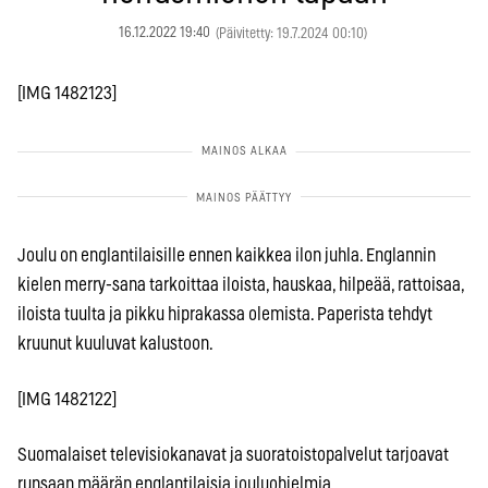
16.12.2022 19:40
(Päivitetty: 19.7.2024 00:10)
[IMG 1482123]
Joulu on englantilaisille ennen kaikkea ilon juhla. Englannin
kielen merry-sana tarkoittaa iloista, hauskaa, hilpeää, rattoisaa,
iloista tuulta ja pikku hiprakassa olemista. Paperista tehdyt
kruunut kuuluvat kalustoon.
[IMG 1482122]
Suomalaiset televisiokanavat ja suoratoistopalvelut tarjoavat
runsaan määrän englantilaisia jouluohjelmia.