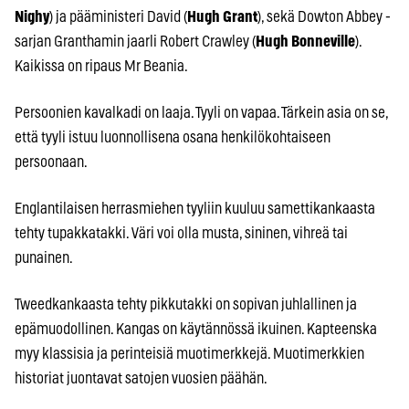
Nighy
) ja pääministeri David (
Hugh Grant
), sekä Dowton Abbey -
sarjan Granthamin jaarli Robert Crawley (
Hugh Bonneville
).
Kaikissa on ripaus Mr Beania.
Persoonien kavalkadi on laaja. Tyyli on vapaa. Tärkein asia on se,
että tyyli istuu luonnollisena osana henkilökohtaiseen
persoonaan.
Englantilaisen herrasmiehen tyyliin kuuluu samettikankaasta
tehty tupakkatakki. Väri voi olla musta, sininen, vihreä tai
punainen.
Tweedkankaasta tehty pikkutakki on sopivan juhlallinen ja
epämuodollinen. Kangas on käytännössä ikuinen. Kapteenska
myy klassisia ja perinteisiä muotimerkkejä. Muotimerkkien
historiat juontavat satojen vuosien päähän.