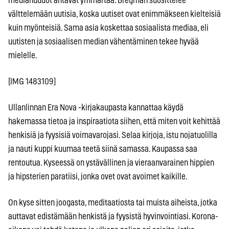
mediahuudot antavat ymmärtää. Bregman suosittelee
välttelemään uutisia, koska uutiset ovat enimmäkseen kielteisiä
kuin myönteisiä. Sama asia koskettaa sosiaalista mediaa, eli
uutisten ja sosiaalisen median vähentäminen tekee hyvää
mielelle.
[IMG 1483109]
Ullanlinnan Era Nova -kirjakaupasta kannattaa käydä
hakemassa tietoa ja inspiraatiota siihen, että miten voit kehittää
henkisiä ja fyysisiä voimavarojasi. Selaa kirjoja, istu nojatuolilla
ja nauti kuppi kuumaa teetä siinä samassa. Kaupassa saa
rentoutua. Kyseessä on ystävällinen ja vieraanvarainen hippien
ja hipsterien paratiisi, jonka ovet ovat avoimet kaikille.
On kyse sitten joogasta, meditaatiosta tai muista aiheista, jotka
auttavat edistämään henkistä ja fyysistä hyvinvointiasi. Korona-