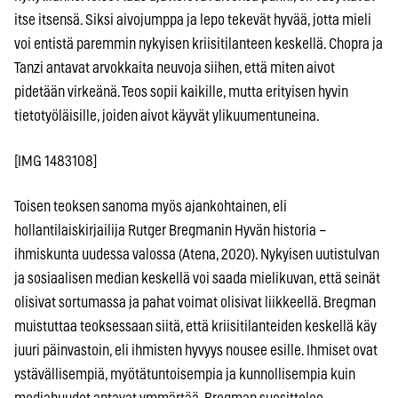
itse itsensä. Siksi aivojumppa ja lepo tekevät hyvää, jotta mieli
voi entistä paremmin nykyisen kriisitilanteen keskellä. Chopra ja
Tanzi antavat arvokkaita neuvoja siihen, että miten aivot
pidetään virkeänä. Teos sopii kaikille, mutta erityisen hyvin
tietotyöläisille, joiden aivot käyvät ylikuumentuneina.
[IMG 1483108]
Toisen teoksen sanoma myös ajankohtainen, eli
hollantilaiskirjailija Rutger Bregmanin Hyvän historia –
ihmiskunta uudessa valossa (Atena, 2020). Nykyisen uutistulvan
ja sosiaalisen median keskellä voi saada mielikuvan, että seinät
olisivat sortumassa ja pahat voimat olisivat liikkeellä. Bregman
muistuttaa teoksessaan siitä, että kriisitilanteiden keskellä käy
juuri päinvastoin, eli ihmisten hyvyys nousee esille. Ihmiset ovat
ystävällisempiä, myötätuntoisempia ja kunnollisempia kuin