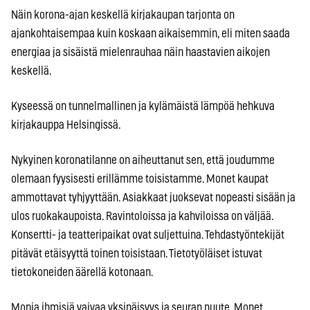
Näin korona-ajan keskellä kirjakaupan tarjonta on
ajankohtaisempaa kuin koskaan aikaisemmin, eli miten saada
energiaa ja sisäistä mielenrauhaa näin haastavien aikojen
keskellä.
Kyseessä on tunnelmallinen ja kylämäistä lämpöä hehkuva
kirjakauppa Helsingissä.
Nykyinen koronatilanne on aiheuttanut sen, että joudumme
olemaan fyysisesti erillämme toisistamme. Monet kaupat
ammottavat tyhjyyttään. Asiakkaat juoksevat nopeasti sisään ja
ulos ruokakaupoista. Ravintoloissa ja kahviloissa on väljää.
Konsertti- ja teatteripaikat ovat suljettuina. Tehdastyöntekijät
pitävät etäisyyttä toinen toisistaan. Tietotyöläiset istuvat
tietokoneiden äärellä kotonaan.
Monia ihmisiä vaivaa yksinäisyys ja seuran puute. Monet