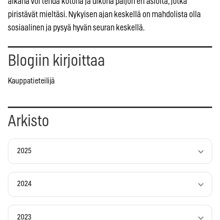
aikana voi tehdä kotona ja ulkona paljon eri asioita, jotka
piristävät mieltäsi. Nykyisen ajan keskellä on mahdolista olla
sosiaalinen ja pysyä hyvän seuran keskellä.
Blogiin kirjoittaa
Kauppatieteilijä
Arkisto
2025
2024
2023