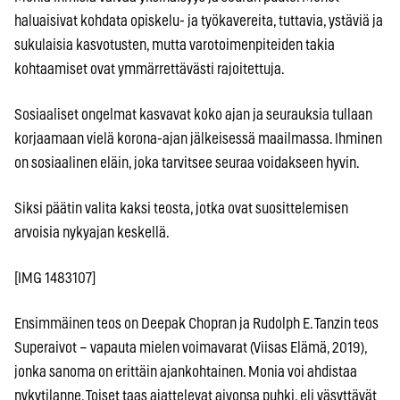
haluaisivat kohdata opiskelu- ja työkavereita, tuttavia, ystäviä ja
sukulaisia kasvotusten, mutta varotoimenpiteiden takia
kohtaamiset ovat ymmärrettävästi rajoitettuja.
Sosiaaliset ongelmat kasvavat koko ajan ja seurauksia tullaan
korjaamaan vielä korona-ajan jälkeisessä maailmassa. Ihminen
on sosiaalinen eläin, joka tarvitsee seuraa voidakseen hyvin.
Siksi päätin valita kaksi teosta, jotka ovat suosittelemisen
arvoisia nykyajan keskellä.
[IMG 1483107]
Ensimmäinen teos on Deepak Chopran ja Rudolph E. Tanzin teos
Superaivot – vapauta mielen voimavarat (Viisas Elämä, 2019),
jonka sanoma on erittäin ajankohtainen. Monia voi ahdistaa
nykytilanne. Toiset taas ajattelevat aivonsa puhki, eli väsyttävät