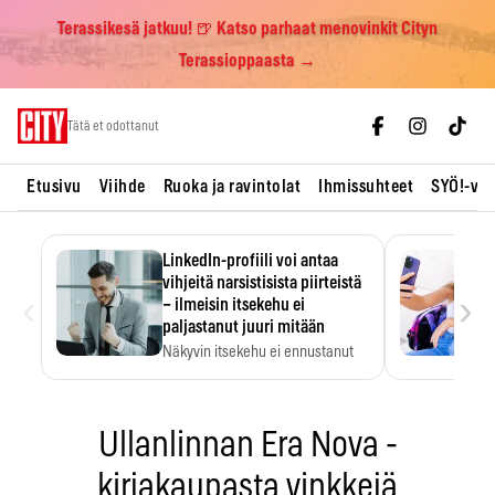
Terassikesä jatkuu! 🍺 Katso parhaat menovinkit Cityn
Terassioppaasta →
Skip
Tätä et odottanut
to
content
Etusivu
Viihde
Ruoka ja ravintolat
Ihmissuhteet
SYÖ!-vii
LinkedIn-profiili voi antaa
vihjeitä narsistisista piirteistä
‹
›
– ilmeisin itsekehu ei
paljastanut juuri mitään
Näkyvin itsekehu ei ennustanut
narsistisia piirteitä.
Ullanlinnan Era Nova -
kirjakaupasta vinkkejä