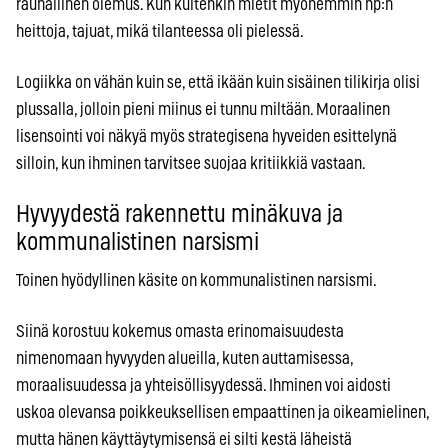
rauhallinen olemus. Kun kuitenkin mietit myöhemmin hp:n
heittoja, tajuat, mikä tilanteessa oli pielessä.
Logiikka on vähän kuin se, että ikään kuin sisäinen tilikirja olisi
plussalla, jolloin pieni miinus ei tunnu miltään. Moraalinen
lisensointi voi näkyä myös strategisena hyveiden esittelynä
silloin, kun ihminen tarvitsee suojaa kritiikkiä vastaan.
Hyvyydestä rakennettu minäkuva ja
kommunalistinen narsismi
Toinen hyödyllinen käsite on kommunalistinen narsismi.
Siinä korostuu kokemus omasta erinomaisuudesta
nimenomaan hyvyyden alueilla, kuten auttamisessa,
moraalisuudessa ja yhteisöllisyydessä. Ihminen voi aidosti
uskoa olevansa poikkeuksellisen empaattinen ja oikeamielinen,
mutta hänen käyttäytymisensä ei silti kestä läheistä