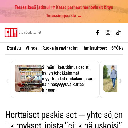
Terassikesä jatkuu! 🍺 Katso parhaat menovinkit Cityn
Terassioppaasta →
Skip
Tätä et odottanut
to
content
Etusivu
Viihde
Ruoka ja ravintolat
Ihmissuhteet
SYÖ!-vii
Silmänliiketutkimus osoitti
hyllyn tehokkaimmat
‹
›
myyntipaikat ruokakaupassa –
näin näkyvyys vaikuttaa
hintaan
Tuotteen paikka hyllyssä
ratkaisee, huomataanko se.
Kauppiaat hyödyntävät…
Herttaiset paskiaiset — yhteisöjen
ilkimykset, joista ”ei ikinä uskoisi”