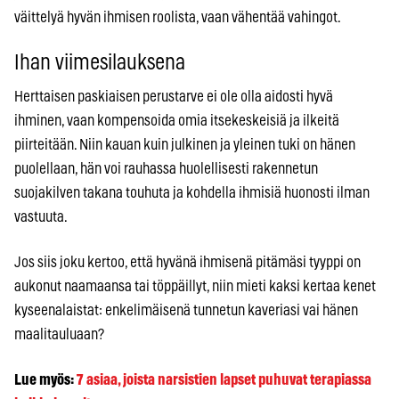
väittelyä hyvän ihmisen roolista, vaan vähentää vahingot.
Ihan viimesilauksena
Herttaisen paskiaisen perustarve ei ole olla aidosti hyvä
ihminen, vaan kompensoida omia itsekeskeisiä ja ilkeitä
piirteitään. Niin kauan kuin julkinen ja yleinen tuki on hänen
puolellaan, hän voi rauhassa huolellisesti rakennetun
suojakilven takana touhuta ja kohdella ihmisiä huonosti ilman
vastuuta.
Jos siis joku kertoo, että hyvänä ihmisenä pitämäsi tyyppi on
aukonut naamaansa tai töppäillyt, niin mieti kaksi kertaa kenet
kyseenalaistat: enkelimäisenä tunnetun kaveriasi vai hänen
maalitauluaan?
Lue myös:
7 asiaa, joista narsistien lapset puhuvat terapiassa