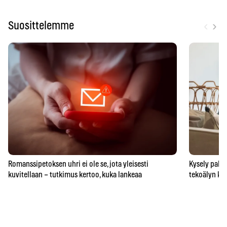
‹
›
Suosittelemme
Romanssipetoksen uhri ei ole se, jota yleisesti
Kysely paljas
kuvitellaan – tutkimus kertoo, kuka lankeaa
tekoälyn ka