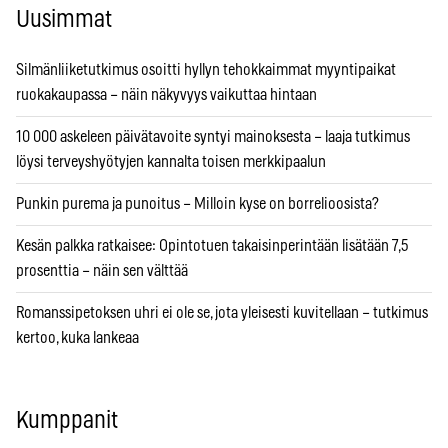
Uusimmat
Silmänliiketutkimus osoitti hyllyn tehokkaimmat myyntipaikat
ruokakaupassa – näin näkyvyys vaikuttaa hintaan
10 000 askeleen päivätavoite syntyi mainoksesta – laaja tutkimus
löysi terveyshyötyjen kannalta toisen merkkipaalun
Punkin purema ja punoitus – Milloin kyse on borrelioosista?
Kesän palkka ratkaisee: Opintotuen takaisinperintään lisätään 7,5
prosenttia – näin sen välttää
Romanssipetoksen uhri ei ole se, jota yleisesti kuvitellaan – tutkimus
kertoo, kuka lankeaa
Kumppanit