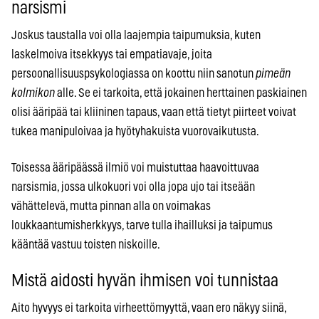
narsismi
Joskus taustalla voi olla laajempia taipumuksia, kuten
laskelmoiva itsekkyys tai empatiavaje, joita
persoonallisuuspsykologiassa on koottu niin sanotun
pimeän
kolmikon
alle. Se ei tarkoita, että jokainen herttainen paskiainen
olisi ääripää tai kliininen tapaus, vaan että tietyt piirteet voivat
tukea manipuloivaa ja hyötyhakuista vuorovaikutusta.
Toisessa ääripäässä ilmiö voi muistuttaa haavoittuvaa
narsismia, jossa ulkokuori voi olla jopa ujo tai itseään
vähättelevä, mutta pinnan alla on voimakas
loukkaantumisherkkyys, tarve tulla ihailluksi ja taipumus
kääntää vastuu toisten niskoille.
Mistä aidosti hyvän ihmisen voi tunnistaa
Aito hyvyys ei tarkoita virheettömyyttä, vaan ero näkyy siinä,