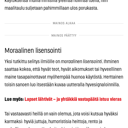
käytöksensä muilla ihmisillä yleensä hovinsa tuella, niin
maalitaulu suljetaan pahimmillaan ulos porukasta.
Moraalinen lisensointi
Yksi tutkittu selitys ilmiölle on
moraalinen lisensointi
. Ihminen
saattaa kokea, että hyvät teot, hyvät aikomukset tai hyveellinen
maine tasapainottavat myöhempää huonoa käytöstä. Herttainen
toisin sanoen luo itsestään kuvaa uutteralla hyvesignaloinnilla.
Lue myös:
Lapset lähtivät – ja yhtäkkiä vastapäätä istuu vieras
Tai vastaavasti heillä on vain olemus, jota voisi kutsua hyväksi
karmaksi: hyviä juttuja, humoristisia heittoja, rento ja