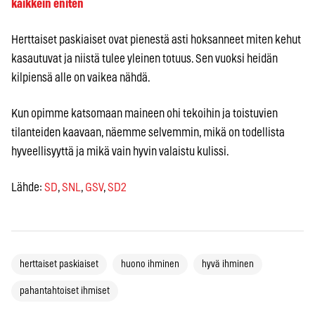
kaikkein eniten
Herttaiset paskiaiset ovat pienestä asti hoksanneet miten kehut
kasautuvat ja niistä tulee yleinen totuus. Sen vuoksi heidän
kilpiensä alle on vaikea nähdä.
Kun opimme katsomaan maineen ohi tekoihin ja toistuvien
tilanteiden kaavaan, näemme selvemmin, mikä on todellista
hyveellisyyttä ja mikä vain hyvin valaistu kulissi.
Lähde:
SD
,
SNL
,
GSV
,
SD2
herttaiset paskiaiset
huono ihminen
hyvä ihminen
pahantahtoiset ihmiset