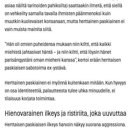
asiaa näiltä tarinoiden pahiksilta) saattaakin ilmetä, että siellä
on vehkeilty samalla tavalla ihmisten päänmenoksi kuin
muutkin kuolevaiset konsanaan, mutta herttainen paskiainen ei
vain muista mainita siitä.
”Hän oli omien puheidensa mukaan niin kiltti, että kaikki
miehistä jahtasivat häntä – ja niin kiltti, että löysin hänet
parisängystäni oman mieheni kanssa”, kertoi erään herttaisen
paskiaisen sabotoima ex-ystävä.
Herttainen paskiainen ei myönnä kuitenkaan mitään. Kun hyvyys
on osa identiteettiä, palautteesta tulee uhka minuudelle, ei
tilaisuus korjata toimintaa.
Hienovarainen ilkeys ja ristiriita, joka uuvuttaa
Herttaisen paskiaisen ilkeys harvoin näkyy suorana aggressiona.