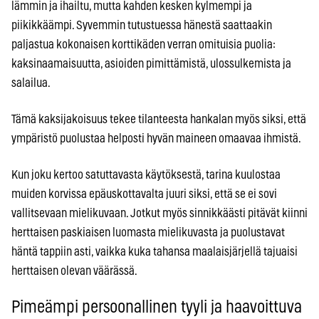
lämmin ja ihailtu, mutta kahden kesken kylmempi ja
piikikkäämpi. Syvemmin tutustuessa hänestä saattaakin
paljastua kokonaisen korttikäden verran omituisia puolia:
kaksinaamaisuutta, asioiden pimittämistä, ulossulkemista ja
salailua.
Tämä kaksijakoisuus tekee tilanteesta hankalan myös siksi, että
ympäristö puolustaa helposti hyvän maineen omaavaa ihmistä.
Kun joku kertoo satuttavasta käytöksestä, tarina kuulostaa
muiden korvissa epäuskottavalta juuri siksi, että se ei sovi
vallitsevaan mielikuvaan. Jotkut myös sinnikkäästi pitävät kiinni
herttaisen paskiaisen luomasta mielikuvasta ja puolustavat
häntä tappiin asti, vaikka kuka tahansa maalaisjärjellä tajuaisi
herttaisen olevan väärässä.
Pimeämpi persoonallinen tyyli ja haavoittuva