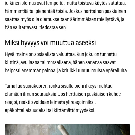
julkinen olemus ovat lempeitä, mutta toistuva käytös satuttaa,
hämmentää tai pienentää toisia. Joskus herttainen paskiainen
saattaa myös olla olemukseltaan äärimmäisen miellyttävä, ja
hän valitettavasti tiedostaa sen.
Miksi hyvyys voi muuttua aseeksi
Hyvä maine on sosiaalista valuuttaa. Kun joku on tunnettu
kilttinä, avuliaana tai moraalisena, hänen sanansa saavat
helposti enemmän painoa, ja kritiikki tuntuu muista epäreilulta.
Tämä luo suojakuoren, jonka sisällä pieni ilkeys mahtuu
elämään ilman seurauksia. Jos herttaisen paskiaisen kohde
reagoi, reaktio voidaan leimata ylireagoinniksi,
epäkohteliaisuudeksi tai kiittämättömyydeksi.