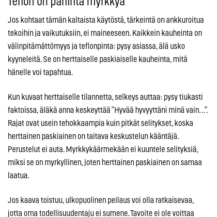
Teflon on pahinta myrkkyä
Jos kohtaat tämän kaltaista käytöstä, tärkeintä on ankkuroitua
tekoihin ja vaikutuksiin, ei maineeseen. Kaikkein kauheinta on
välinpitämättömyys ja teflonpinta: pysy asiassa, älä usko
kyyneleitä. Se on herttaiselle paskiaiselle kauheinta, mitä
hänelle voi tapahtua.
Kun kuvaat herttaiselle tilannetta, selkeys auttaa: pysy tiukasti
faktoissa, äläkä anna keskeyttää ”Hyvää hyvyyttäni minä vain…”.
Rajat ovat usein tehokkaampia kuin pitkät selitykset, koska
herttainen paskiainen on taitava keskustelun kääntäjä.
Perustelut ei auta. Myrkkykäärmekään ei kuuntele selityksiä,
miksi se on myrkyllinen, joten herttainen paskiainen on samaa
laatua.
Jos kaava toistuu, ulkopuolinen peilaus voi olla ratkaisevaa,
jotta oma todellisuudentaju ei sumene. Tavoite ei ole voittaa