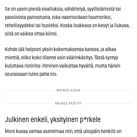
Se on usein pieniä sivalluksia, vähättelyä, syyllistämistä tai
passiivista painostusta, joka naamioidaan huumoriksi,
rehellisyydeksi tai huoleksi. Koska loukkaus on kevyt ja liukuva,
siitä on vaikea ottaa kiinni.
Kohde jää helposti yksin kokemuksensa kanssa, ja alkaa
miettiä, oliko koko tilanne vain väärinkäsitys. Tästä syntyy
kuluttava ristiriita: ihminen vaikuttaa hyvältä, mutta hänen
seurassaan tulee paha olo.
Julkinen enkeli, yksityinen p*rkele
Moni kuvaa samaa asetelmaa niin, että ulospäin henkilö on