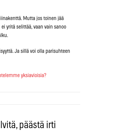
inakenttä. Mutta jos toinen jää
i yritä selittää, vaan vain sanoo
alku.
yyttä. Ja sillä voi olla parisuhteen
ntelemme yksiavioisia?
vitä, päästä irti