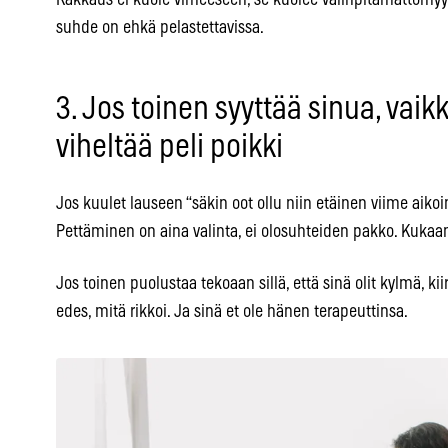
suhde on ehkä pelastettavissa.
3. Jos toinen syyttää sinua, vaik
viheltää peli poikki
Jos kuulet lauseen “säkin oot ollu niin etäinen viime aikoin
Pettäminen on aina valinta, ei olosuhteiden pakko. Kukaan
Jos toinen puolustaa tekoaan sillä, että sinä olit kylmä, ki
edes, mitä rikkoi. Ja sinä et ole hänen terapeuttinsa.