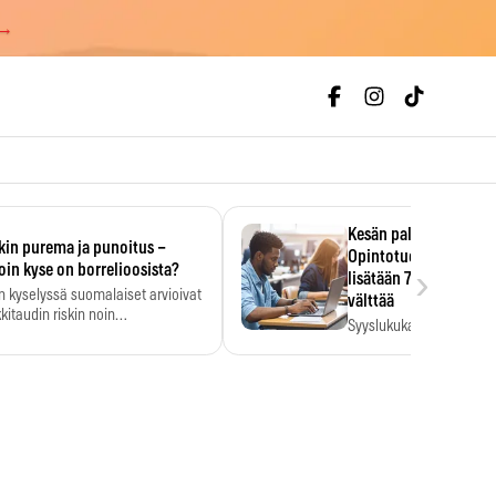
 →
Kesän palkka ratkaise
kin purema ja punoitus –
Opintotuen takaisinp
›
oin kyse on borrelioosista?
lisätään 7,5 prosentti
n kyselyssä suomalaiset arvioivat
välttää
kitaudin riskin noin
Syyslukukauden tukikuu
menkertaiseksi…
määrä ratkeaa sillä, mit
ehti…