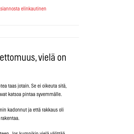
ksiannosta elinkautinen
nettomuus, vielä on
a taas jotain. Se ei oikeuta sitä,
ltavat katsoa pintaa syvemmälle.
in kadonnut ja että rakkaus oli
a rakentaa.
een. Jos kumpikin vielä välittää,