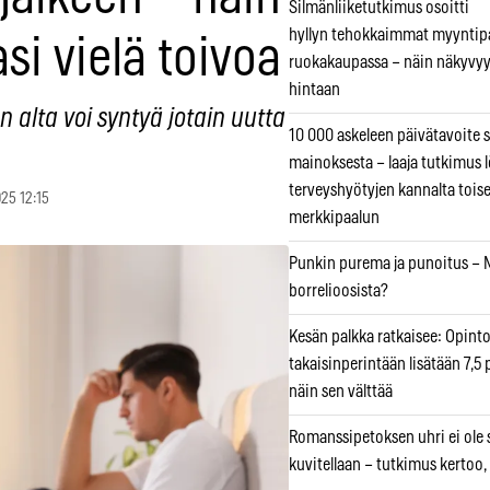
Silmänliiketutkimus osoitti
hyllyn tehokkaimmat myyntip
si vielä toivoa
ruokakaupassa – näin näkyvyy
hintaan
 alta voi syntyä jotain uutta
10 000 askeleen päivätavoite 
mainoksesta – laaja tutkimus l
terveyshyötyjen kannalta tois
025 12:15
merkkipaalun
Punkin purema ja punoitus – M
borrelioosista?
Kesän palkka ratkaisee: Opint
takaisinperintään lisätään 7,5 
näin sen välttää
Romanssipetoksen uhri ei ole se
kuvitellaan – tutkimus kertoo,