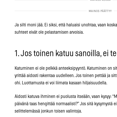
Ja silti moni jää. Ei siksi, että haluaisi unohtaa, vaan kos
suhteet eivät ole pelastamisen arvoisia.
1. Jos toinen katuu sanoilla, ei t
Katuminen ei ole pelkkä anteeksipyyntö. Katuminen on sitä
yrittää aidosti rakentaa uudelleen. Jos toinen pettää ja sit
ohi. Luottamusta ei voi liimata kasaan hiljaisuudella.
Aidosti katuva ihminen ei puolusta itseään, vaan kysyy: “Mi
päivänä taas hengittää normaalisti?” Jos sitä kysymystä ei 
selittelemässä jonkun toisen valintoja.