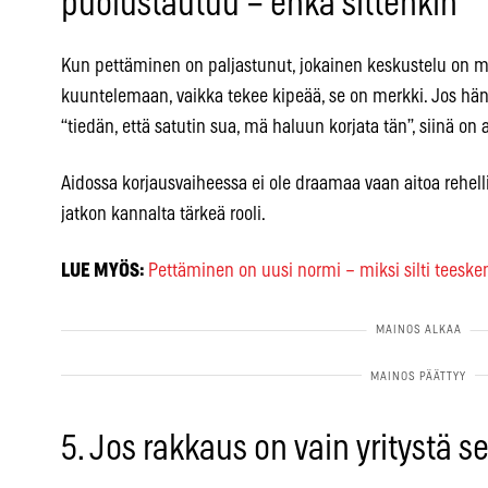
puolustautuu – ehkä sittenkin
Kun pettäminen on paljastunut, jokainen keskustelu on mi
kuuntelemaan, vaikka tekee kipeää, se on merkki. Jos hän e
“tiedän, että satutin sua, mä haluun korjata tän”, siinä on 
Aidossa korjausvaiheessa ei ole draamaa vaan aitoa rehellis
jatkon kannalta tärkeä rooli.
LUE MYÖS:
Pettäminen on uusi normi – miksi silti teeske
5. Jos rakkaus on vain yritystä sel