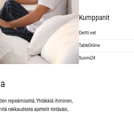
Kumppanit
Deitti.net
TableOnline
Suomi24
aa
uden repeämiseltä. Yhtäkkiä ihminen,
mitä rakkaudesta ajattelit tietäväsi,