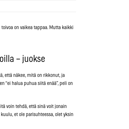
ka toivoa on vaikea tappaa. Mutta kaikki
eoilla – juokse
, että näkee, mitä on rikkonut, ja
ten “ei halua puhua siitä enää”, peli on
tä voin tehdä, että sinä voit jonain
kuulu, et ole parisuhteessa, olet yksin