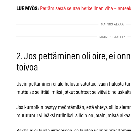
LUE MYÖS:
Pettämisestä seuraa hetkellinen viha – antee
2. Jos pettäminen oli oire, ei on
toivoa
Usein pettäminen ei ala halusta satuttaa, vaan halusta tunte
mutta se selittää, miksi jotkut suhteet selviävät: ne uska
Jos kumpikin pystyy myöntämään, että yhteys oli jo aiemm
muuttunut viileäksi rutiiniksi, silloin on jotain, mistä alka
Rakkaus ei kuole virheeseen, se kuolee välinpitämättömyyt