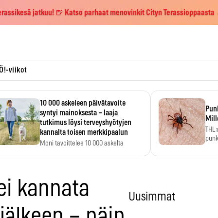
erassikesä jatkuu! 🍺 Katso parhaat menovinkit Cityn Terassioppaasta
Ö!-viikot
10 000 askeleen päivätavoite
Pun
syntyi mainoksesta – laaja
Mill
tutkimus löysi terveyshyötyjen
THL:
kannalta toisen merkkipaalun
punk
Moni tavoittelee 10 000 askelta
kym
päivässä, vaikka luku…
 ei kannata
Uusimmat
jälkeen – näin