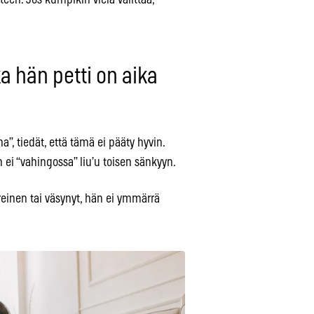
ka hän petti on aika
a”, tiedät, että tämä ei pääty hyvin.
 ei “vahingossa” liu’u toisen sänkyyn.
ireinen tai väsynyt, hän ei ymmärrä