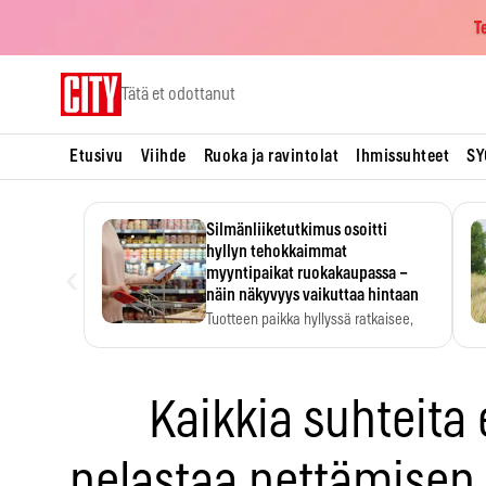
T
Skip
Tätä et odottanut
to
content
Etusivu
Viihde
Ruoka ja ravintolat
Ihmissuhteet
SY
Silmänliiketutkimus osoitti
hyllyn tehokkaimmat
‹
myyntipaikat ruokakaupassa –
näin näkyvyys vaikuttaa hintaan
Tuotteen paikka hyllyssä ratkaisee,
huomataanko se. Kauppiaat
hyödyntävät…
Kaikkia suhteita
pelastaa pettämisen 