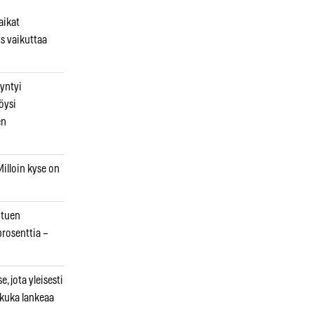
aikat
s vaikuttaa
syntyi
öysi
en
illoin kyse on
otuen
prosenttia –
, jota yleisesti
 kuka lankeaa