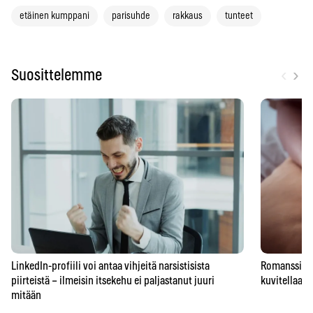
etäinen kumppani
parisuhde
rakkaus
tunteet
‹
›
Suosittelemme
LinkedIn-profiili voi antaa vihjeitä narsistisista
Romanssipeto
piirteistä – ilmeisin itsekehu ei paljastanut juuri
kuvitellaan 
mitään