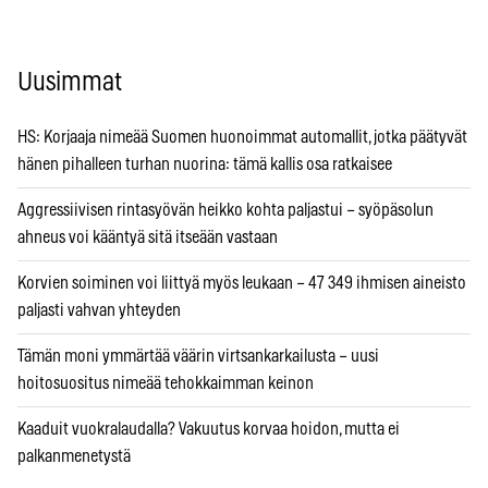
Uusimmat
HS: Korjaaja nimeää Suomen huonoimmat automallit, jotka päätyvät
hänen pihalleen turhan nuorina: tämä kallis osa ratkaisee
Aggressiivisen rintasyövän heikko kohta paljastui – syöpäsolun
ahneus voi kääntyä sitä itseään vastaan
Korvien soiminen voi liittyä myös leukaan – 47 349 ihmisen aineisto
paljasti vahvan yhteyden
Tämän moni ymmärtää väärin virtsankarkailusta – uusi
hoitosuositus nimeää tehokkaimman keinon
Kaaduit vuokralaudalla? Vakuutus korvaa hoidon, mutta ei
palkanmenetystä