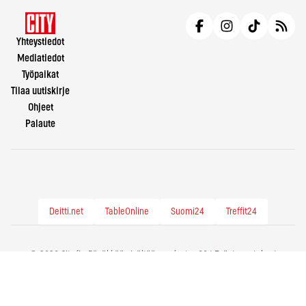
Yhteystiedot
Mediatiedot
Työpaikat
Tilaa uutiskirje
Ohjeet
Palaute
Deitti.net
TableOnline
Suomi24
Treffit24
© 2026 City.fi - Räväkkää sisältöä vuodesta -86 |
Evästeasetukset