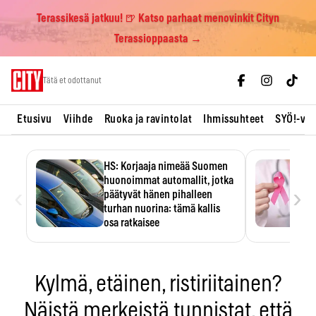
Terassikesä jatkuu! 🍺 Katso parhaat menovinkit Cityn
Terassioppaasta →
Skip
Tätä et odottanut
to
content
Etusivu
Viihde
Ruoka ja ravintolat
Ihmissuhteet
SYÖ!-vii
HS: Korjaaja nimeää Suomen
huonoimmat automallit, jotka
‹
›
päätyvät hänen pihalleen
turhan nuorina: tämä kallis
osa ratkaisee
Ratkaisijana on usein yksi kallis
komponentti.
Kylmä, etäinen, ristiriitainen?
Näistä merkeistä tunnistat, että