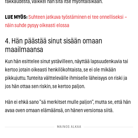
rakkaudesta, vaikkei hän sitä itse myöntäisikään.
LUE MYÖS:
Suhteen jatkuva työstäminen ei tee onnelliseksi –
näin suhde pysyy oikeasti elossa
4. Hän päästää sinut sisään omaan
maailmaansa
Kun hän esittelee sinut ystävilleen, näyttää lapsuudenkuvia tai
kertoo jotain oikeasti henkilökohtaista, se ei ole mikään
pikkujuttu. Tunteita välttelevälle ihmiselle läheisyys on riski ja
jos hän ottaa sen riskin, se kertoo paljon.
Hän ei ehkä sano ”sä merkitset mulle paljon”, mutta se, että hän
avaa oven omaan elämäänsä, on hänen versionsa siitä.