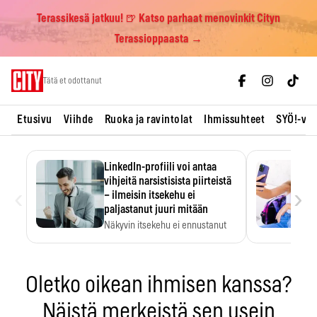
Terassikesä jatkuu! 🍺 Katso parhaat menovinkit Cityn
Terassioppaasta →
Skip
Tätä et odottanut
to
content
Etusivu
Viihde
Ruoka ja ravintolat
Ihmissuhteet
SYÖ!-vii
LinkedIn-profiili voi antaa
vihjeitä narsistisista piirteistä
‹
›
– ilmeisin itsekehu ei
paljastanut juuri mitään
Näkyvin itsekehu ei ennustanut
narsistisia piirteitä.
Oletko oikean ihmisen kanssa?
Näistä merkeistä sen usein