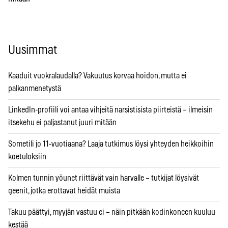
Uusimmat
Kaaduit vuokralaudalla? Vakuutus korvaa hoidon, mutta ei
palkanmenetystä
LinkedIn-profiili voi antaa vihjeitä narsistisista piirteistä – ilmeisin
itsekehu ei paljastanut juuri mitään
Sometili jo 11-vuotiaana? Laaja tutkimus löysi yhteyden heikkoihin
koetuloksiin
Kolmen tunnin yöunet riittävät vain harvalle – tutkijat löysivät
geenit, jotka erottavat heidät muista
Takuu päättyi, myyjän vastuu ei – näin pitkään kodinkoneen kuuluu
kestää