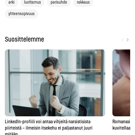
arki
luottamus
parisuhde
rakkaus
yhteensopivuus
‹
›
Suosittelemme
LinkedIn-profiili voi antaa vihjeitä narsistisista
Romanssipeto
piirteistä – ilmeisin itsekehu ei paljastanut juuri
kuvitellaan 
mitään