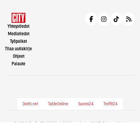
Yhteystiedot
Mediatiedot
Työpaikat
Tilaa uutiskirje
Ohjeet
Palaute
Deitti.net
TableOnline
Suomi24
Treffit24
© 2026 City.fi - Räväkkää sisältöä vuodesta -86 |
Evästeasetukset