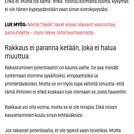
Ehkä ei. Mutta jos sama “ehkä” toistuu kolmatta vuotta, kysymys
ei ole hänen kypsyydestään vaan sinun sietokyvystäsi.
LUE MYÖS:
Nämä “hyvät” tavat voivat oikeasti vaurioittaa
parisuhdetta – moni tekee niitä huomaamatta
Rakkaus ei paranna ketään, joka ei halua
muuttua
Rakastuminen potentiaaliin on kaunis valhe. Se saa meidät
tuntemaan olomme syvällisiksi, empaattisiksi ja
ymmärtäväisiksi. Mutta se on myös tapa vältellä totuutta: että
tämä ihminen ei ehkä koskaan tule olemaan se, josta haaveilet.
Rakkaus voi olla voima, mutta se ei ole terapia. Eikä toisen
kasvattaminen kuulu sinun tehtäväksesi.
Jos rakastat potentiaalia, et ole typerä vaan toiveikas. Mutta