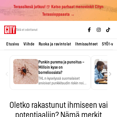
Terassikesä jatkuu! 🍺 Katso parhaat menovinkit Cityn
Terassioppaasta →
Skip
Tätä et odottanut
to
content
Etusivu
Viihde
Ruoka ja ravintolat
Ihmissuhteet
SYÖ!-vii
Punkin purema ja punoitus –
Milloin kyse on
‹
›
borrelioosista?
THL:n kyselyssä suomalaiset
arvioivat punkkitaudin riskin noin
kymmenkertaiseksi…
Oletko rakastunut ihmiseen vai
potentiaaliin? Nämä merkit