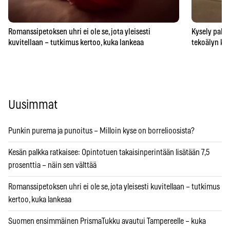
Romanssipetoksen uhri ei ole se, jota yleisesti
Kysely paljas
kuvitellaan – tutkimus kertoo, kuka lankeaa
tekoälyn ka
Uusimmat
Punkin purema ja punoitus – Milloin kyse on borrelioosista?
Kesän palkka ratkaisee: Opintotuen takaisinperintään lisätään 7,5
prosenttia – näin sen välttää
Romanssipetoksen uhri ei ole se, jota yleisesti kuvitellaan – tutkimus
kertoo, kuka lankeaa
Suomen ensimmäinen PrismaTukku avautui Tampereelle – kuka