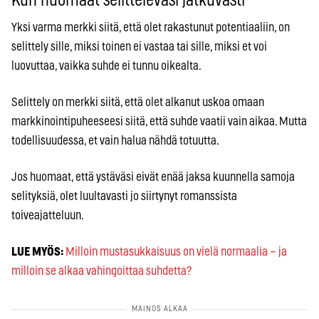
Kun huomaat selitteleväsi jatkuvasti
Yksi varma merkki siitä, että olet rakastunut potentiaaliin, on
selittely sille, miksi toinen ei vastaa tai sille, miksi et voi
luovuttaa, vaikka suhde ei tunnu oikealta.
Selittely on merkki siitä, että olet alkanut uskoa omaan
markkinointipuheeseesi siitä, että suhde vaatii vain aikaa. Mutta
todellisuudessa, et vain halua nähdä totuutta.
Jos huomaat, että ystäväsi eivät enää jaksa kuunnella samoja
selityksiä, olet luultavasti jo siirtynyt romanssista
toiveajatteluun.
LUE MYÖS:
Milloin mustasukkaisuus on vielä normaalia – ja
milloin se alkaa vahingoittaa suhdetta?