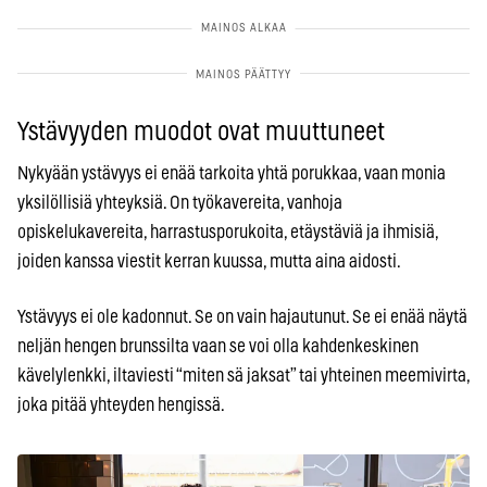
Ystävyyden muodot ovat muuttuneet
Nykyään ystävyys ei enää tarkoita yhtä porukkaa, vaan monia
yksilöllisiä yhteyksiä. On työkavereita, vanhoja
opiskelukavereita, harrastusporukoita, etäystäviä ja ihmisiä,
joiden kanssa viestit kerran kuussa, mutta aina aidosti.
Ystävyys ei ole kadonnut. Se on vain hajautunut. Se ei enää näytä
neljän hengen brunssilta vaan se voi olla kahdenkeskinen
kävelylenkki, iltaviesti “miten sä jaksat” tai yhteinen meemivirta,
joka pitää yhteyden hengissä.