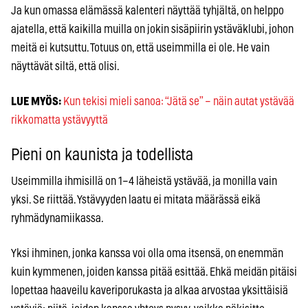
Ja kun omassa elämässä kalenteri näyttää tyhjältä, on helppo
ajatella, että kaikilla muilla on jokin sisäpiirin ystäväklubi, johon
meitä ei kutsuttu. Totuus on, että useimmilla ei ole. He vain
näyttävät siltä, että olisi.
LUE MYÖS:
Kun tekisi mieli sanoa: “Jätä se” – näin autat ystävää
rikkomatta ystävyyttä
Pieni on kaunista ja todellista
Useimmilla ihmisillä on 1–4 läheistä ystävää, ja monilla vain
yksi. Se riittää. Ystävyyden laatu ei mitata määrässä eikä
ryhmädynamiikassa.
Yksi ihminen, jonka kanssa voi olla oma itsensä, on enemmän
kuin kymmenen, joiden kanssa pitää esittää. Ehkä meidän pitäisi
lopettaa haaveilu kaveriporukasta ja alkaa arvostaa yksittäisiä