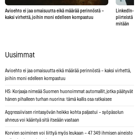
Avioehto ei jaa omaisuutta eikä määrää perinnöstä –
LinkedIn-prof
kaksi virhettä, joihin moni edelleen kompastuu
piirteistä – 
mitään
Uusimmat
Avioehto ei jaa omaisuutta eikä määrää perinnöstä – kaksi virhettä,
joihin moni edelleen kompastuu
HS: Korjaaja nimeää Suomen huonoimmat automallit, jotka päätyvät
hänen pihalleen turhan nuorina: tämä kallis osa ratkaisee
Aggressiivisen rintasyövän heikko kohta paljastui – syöpäsolun
ahneus voi kääntyä sitä itseään vastaan
Korvien soiminen voi liittyä myös leukaan – 47 349 ihmisen aineisto