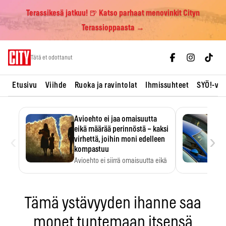
Terassikesä jatkuu! 🍺 Katso parhaat menovinkit Cityn
Terassioppaasta →
Skip
Tätä et odottanut
to
content
Etusivu
Viihde
Ruoka ja ravintolat
Ihmissuhteet
SYÖ!-vii
Avioehto ei jaa omaisuutta
eikä määrää perinnöstä – kaksi
‹
›
virhettä, joihin moni edelleen
kompastuu
Avioehto ei siirrä omaisuutta eikä
ratkaise perintöasioita.
Tämä ystävyyden ihanne saa
monet tuntemaan itsensä