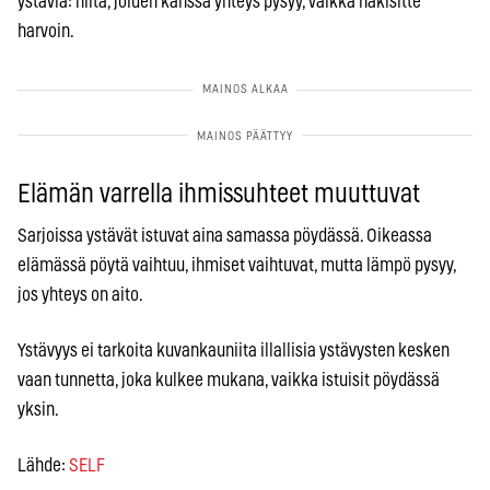
ystäviä: niitä, joiden kanssa yhteys pysyy, vaikka näkisitte
harvoin.
Elämän varrella ihmissuhteet muuttuvat
Sarjoissa ystävät istuvat aina samassa pöydässä. Oikeassa
elämässä pöytä vaihtuu, ihmiset vaihtuvat, mutta lämpö pysyy,
jos yhteys on aito.
Ystävyys ei tarkoita kuvankauniita illallisia ystävysten kesken
vaan tunnetta, joka kulkee mukana, vaikka istuisit pöydässä
yksin.
Lähde:
SELF