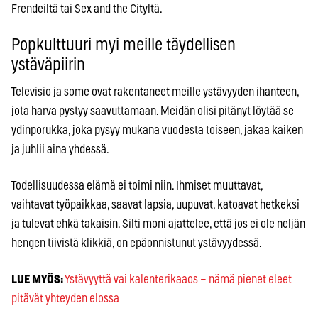
Frendeiltä tai Sex and the Cityltä.
Popkulttuuri myi meille täydellisen
ystäväpiirin
Televisio ja some ovat rakentaneet meille ystävyyden ihanteen,
jota harva pystyy saavuttamaan. Meidän olisi pitänyt löytää se
ydinporukka, joka pysyy mukana vuodesta toiseen, jakaa kaiken
ja juhlii aina yhdessä.
Todellisuudessa elämä ei toimi niin. Ihmiset muuttavat,
vaihtavat työpaikkaa, saavat lapsia, uupuvat, katoavat hetkeksi
ja tulevat ehkä takaisin. Silti moni ajattelee, että jos ei ole neljän
hengen tiivistä klikkiä, on epäonnistunut ystävyydessä.
LUE MYÖS:
Ystävyyttä vai kalenterikaaos – nämä pienet eleet
pitävät yhteyden elossa