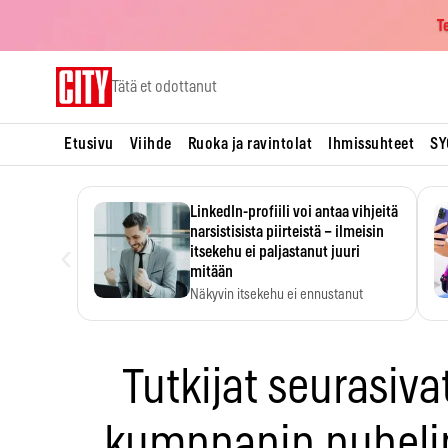
T
Skip
Tätä et odottanut
to
content
Etusivu
Viihde
Ruoka ja ravintolat
Ihmissuhteet
SY
LinkedIn-profiili voi antaa vihjeitä
narsistisista piirteistä – ilmeisin
‹
itsekehu ei paljastanut juuri
mitään
Näkyvin itsekehu ei ennustanut
narsistisia piirteitä.
Tutkijat seurasiva
kumppanin puheli