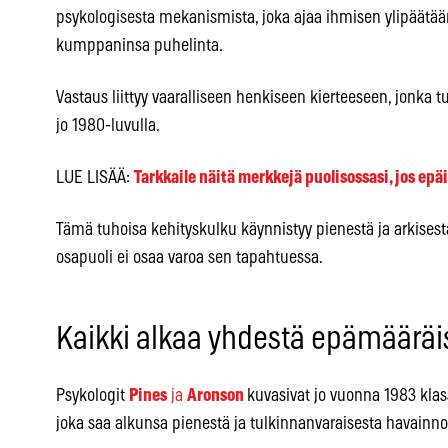
psykologisesta mekanismista, joka ajaa ihmisen ylipäätä
kumppaninsa puhelinta.
Vastaus liittyy vaaralliseen henkiseen kierteeseen, jonka 
jo 1980-luvulla.
LUE LISÄÄ:
Tarkkaile näitä merkkejä puolisossasi, jos epä
Tämä tuhoisa kehityskulku käynnistyy pienestä ja arkises
osapuoli ei osaa varoa sen tapahtuessa.
Kaikki alkaa yhdestä epämääräi
Psykologit
Pines
ja
Aronson
kuvasivat jo vuonna 1983 kla
joka saa alkunsa pienestä ja tulkinnanvaraisesta havainno