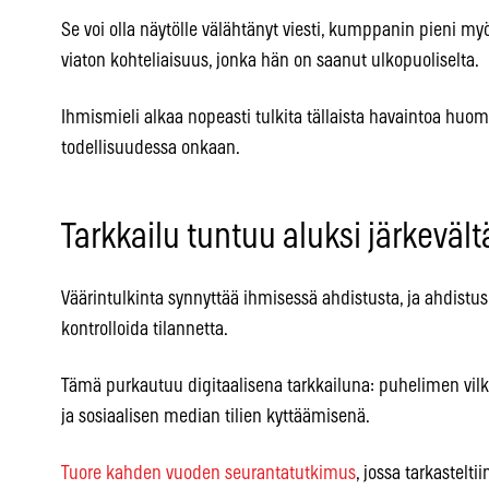
Se voi olla näytölle välähtänyt viesti, kumppanin pieni my
viaton kohteliaisuus, jonka hän on saanut ulkopuoliselta.
Ihmismieli alkaa nopeasti tulkita tällaista havaintoa hu
todellisuudessa onkaan.
Tarkkailu tuntuu aluksi järkevält
Väärintulkinta synnyttää ihmisessä ahdistusta, ja ahdistus
kontrolloida tilannetta.
Tämä purkautuu digitaalisena tarkkailuna: puhelimen vilk
ja sosiaalisen median tilien kyttäämisenä.
Tuore kahden vuoden seurantatutkimus
, jossa tarkastelti