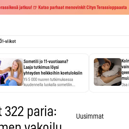
erassikesä jatkuu! 🍺 Katso parhaat menovinkit Cityn Terassioppaasta
Ö!-viikot
Kolm
Sometili jo 11-vuotiaana?
vain
Laaja tutkimus löysi
geen
yhteyden heikkoihin koetuloksiin
mui
Yli 5 000 nuoren tutkimuksessa
kuudennella luokalla sometilin…
Osa 
voi s
t 322 paria:
Uusimmat
men vakoilu