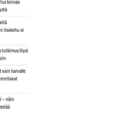
utus korvaa
ystä
eitä
in itsekehu ei
a tutkimus löysi
iin
 vain harvalle
a erottavat
i – näin
estää