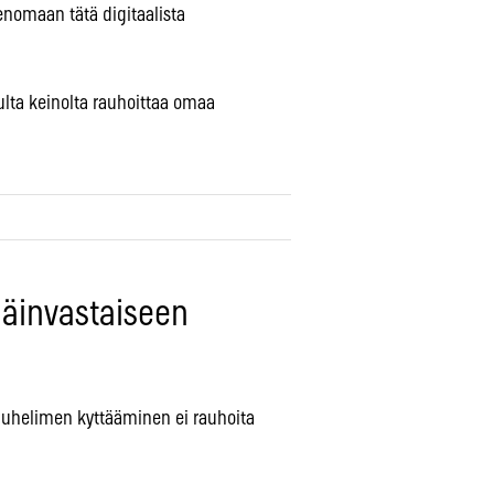
nomaan tätä digitaalista
tulta keinolta rauhoittaa omaa
päinvastaiseen
: puhelimen kyttääminen ei rauhoita