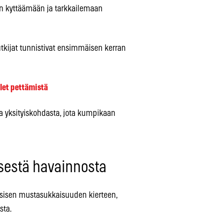
än kyttäämään ja tarkkailemaan
tutkijat tunnistivat ensimmäisen kerran
ilet pettämistä
ta yksityiskohdasta, jota kumpikaan
sestä havainnosta
ssisen mustasukkaisuuden kierteen,
sta.