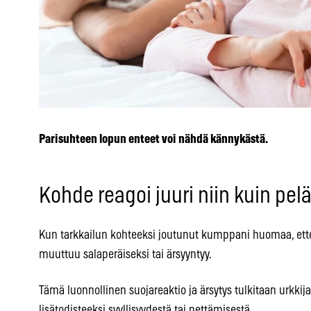
Parisuhteen lopun enteet voi nähdä kännykästä.
Kohde reagoi juuri niin kuin pelä
Kun tarkkailun kohteeksi joutunut kumppani huomaa, ettei
muuttuu salaperäiseksi tai ärsyyntyy.
Tämä luonnollinen suojareaktio ja ärsytys tulkitaan urkkij
lisätodisteeksi syyllisyydestä tai pettämisestä.