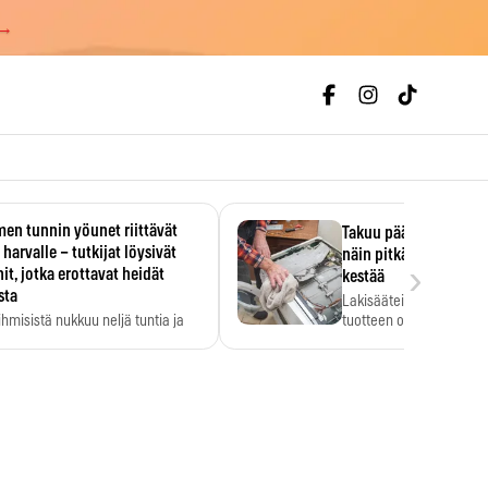
 →
en tunnin yöunet riittävät
Takuu päättyi, myyjän
 harvalle – tutkijat löysivät
näin pitkään kodinko
›
it, jotka erottavat heidät
kestää
sta
Lakisääteinen virhevast
ihmisistä nukkuu neljä tuntia ja
tuotteen oletetun kestoi
ilti…