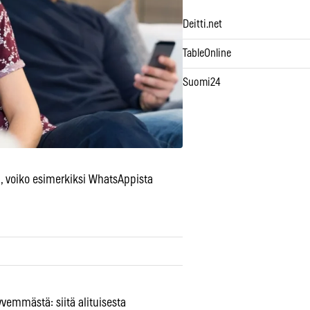
Deitti.net
TableOnline
Suomi24
n, voiko esimerkiksi WhatsAppista
yvemmästä: siitä alituisesta