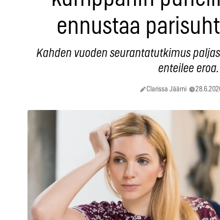
ennustaa parisuh
Kahden vuoden seurantatutkimus paljast
enteilee eroa.
Clarissa Jäärni
28.6.202