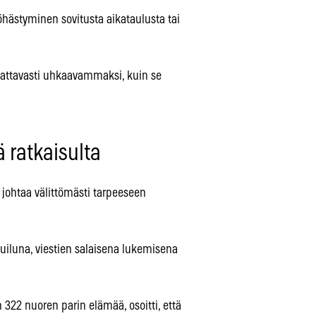
öhästyminen sovitusta aikataulusta tai
omattavasti uhkaavammaksi, kuin se
ä ratkaisulta
 johtaa välittömästi tarpeeseen
uiluna, viestien salaisena lukemisena
in 322 nuoren parin elämää, osoitti, että