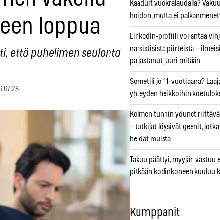
Kaaduit vuokralaudalla? Vaku
hoidon, mutta ei palkanmenet
teen loppua
LinkedIn-profiili voi antaa vihj
narsistisista piirteistä – ilmeis
i, että puhelimen seulonta
paljastanut juuri mitään
Sometili jo 11-vuotiaana? Laaj
6 07:28
yhteyden heikkoihin koetuloks
Kolmen tunnin yöunet riittävät
– tutkijat löysivät geenit, jotk
heidät muista
Takuu päättyi, myyjän vastuu e
pitkään kodinkoneen kuuluu k
Kumppanit