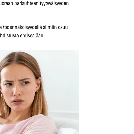
uoraan parisuhteen tyytyväisyyden
 todennäköisyydellä silmiin osuu
ahdistusta entisestään.