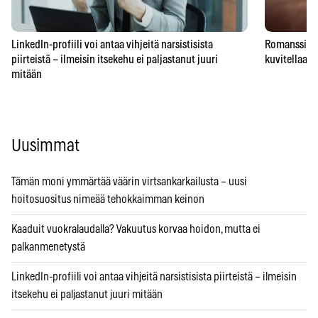
LinkedIn-profiili voi antaa vihjeitä narsistisista
Romanssipeto
piirteistä – ilmeisin itsekehu ei paljastanut juuri
kuvitellaan 
mitään
Uusimmat
Tämän moni ymmärtää väärin virtsankarkailusta – uusi
hoitosuositus nimeää tehokkaimman keinon
Kaaduit vuokralaudalla? Vakuutus korvaa hoidon, mutta ei
palkanmenetystä
LinkedIn-profiili voi antaa vihjeitä narsistisista piirteistä – ilmeisin
itsekehu ei paljastanut juuri mitään