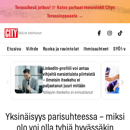
Terassikesä jatkuu! 🍺 Katso parhaat menovinkit Cityn
Terassioppaasta →
Skip
Tätä et odottanut
to
content
Etusivu
Viihde
Ruoka ja ravintolat
Ihmissuhteet
SYÖ!-vii
LinkedIn-profiili voi antaa
vihjeitä narsistisista piirteistä
‹
›
– ilmeisin itsekehu ei
paljastanut juuri mitään
Näkyvin itsekehu ei ennustanut
narsistisia piirteitä.
Yksinäisyys parisuhteessa – miksi
olo voi olla tyhjä hyvässäkin