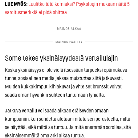
LUE MYÖS:
Luulitko tätä kemiaksi? Psykologin mukaan näitä 5
varoitusmerkkiä ei pidä ohittaa
Some tekee yksinäisyydestä vertailulajin
Koska yksinäisyys ei ole vielä itsessään tarpeeksi epämukava
tunne, sosiaalinen media jaksaa muistuttaa siitä jatkuvasti.
Muiden kukkakimput, kihlakuvat ja yhteiset brunssit voivat
saada oman hyvänkin suhteen tuntumaan tyhjältä.
Jatkuva vertailu voi saada aikaan etäisyyden omaan
kumppaniin, kun suhdetta aletaan mitata sen perusteella, miltä
se näyttää, eikä miltä se tuntuu. Ja mitä enemmän scrollaa, sitä
yksinäisemmältä oma arki alkaa tuntua.