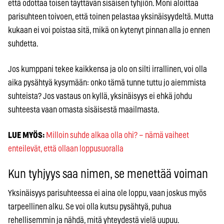
että odottaa toisen täyttävän sisäisen tyhjiön. Moni aloittaa
parisuhteen toivoen, että toinen pelastaa yksinäisyydeltä. Mutta
kukaan ei voi poistaa sitä, mikä on kytenyt pinnan alla jo ennen
suhdetta.
Jos kumppani tekee kaikkensa ja olo on silti irrallinen, voi olla
aika pysähtyä kysymään: onko tämä tunne tuttu jo aiemmista
suhteista? Jos vastaus on kyllä, yksinäisyys ei ehkä johdu
suhteesta vaan omasta sisäisestä maailmasta.
LUE MYÖS:
Milloin suhde alkaa olla ohi? – nämä vaiheet
enteilevät, että ollaan loppusuoralla
Kun tyhjyys saa nimen, se menettää voiman
Yksinäisyys parisuhteessa ei aina ole loppu, vaan joskus myös
tarpeellinen alku. Se voi olla kutsu pysähtyä, puhua
rehellisemmin ja nähdä, mitä yhteydestä vielä uupuu.