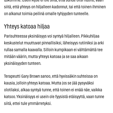
uskomme. Usein kyse ei ole siitä, että suhde olisi huono, vaan
siitä, että yhteys on hiljalleen kadonnut, tai että toinen ihminen
on alkanut toimia peilinä omalle tyhjyyden tunteelle.
Yhteys katoaa hiljaa
Parisuhteessa yksinäisyys voi syntyä hiljalleen. Pikkuhiljaa
keskustelut muuttuvat pinnallisiksi, läheisyys rutiiniksi ja arki
rullaa samalla kaavalla. Silloin kumpikaan ei välttämättä tee
mitään väärin, mutta yhteys katoaa ja se saa aikaan
yksinäisyyden tunteen.
Terapeutti Gary Brown sanoo, että hyvissäkin suhteissa on
kausia, jolloin yhteys katoaa. Mutta jos se jää pysyväksi
olotilaksi, alkaa syntyä tunne, että toinen ei enää näe, vaikka
katsoo. Yksinäisyys ei usein ole fyysistä etäisyyttä, vaan tunne
siitä, ettei tule ymmärretyksi.