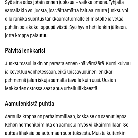
Syö aina edes jotain ennen juoksua – vaikka omena. Tyhjällä
vatsallakin voi juosta, jos välttämättä haluaa, mutta juoksu voi
olla rankka suoritus tankkaamattomalle elimistölle ja vetää
puhdin pois koko loppupäivästä. Syö hyvin heti lenkin jälkeen,
jotta kroppa palautuu.
Päivitä lenkkarisi
Juoksutossuillakin on parasta ennen -päivämäärä. Kumi kuivuu
ja kovettuu vanhetessaan, eikä toissavuotinen lenkkari
pehmennä jalan iskuja samalla tavalla kuin uusi. Uusien
lenkkarien ostossa saat apua urheiluliikkeestä.
Aamulenkistä puhtia
Aamulla kroppa on parhaimmillaan, koska se on saanut lepoa.
Kehon hormonitoiminta on aamusta myös vilkkaimmillaan. Se
auttaa lihaksia palautumaan suorituksesta. Muista kuitenkin