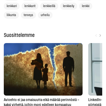
lenkkari
lenkkarit
lenkkeillä
lenkkeily
lenkki
liikunta
terveys
urheilu
‹
›
Suosittelemme
Avioehto ei jaa omaisuutta eikä määrää perinnöstä –
LinkedIn-prof
kaksi virhettä, joihin moni edelleen kompastuu
piirteistä – 