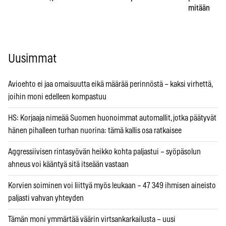
mitään
Uusimmat
Avioehto ei jaa omaisuutta eikä määrää perinnöstä – kaksi virhettä,
joihin moni edelleen kompastuu
HS: Korjaaja nimeää Suomen huonoimmat automallit, jotka päätyvät
hänen pihalleen turhan nuorina: tämä kallis osa ratkaisee
Aggressiivisen rintasyövän heikko kohta paljastui – syöpäsolun
ahneus voi kääntyä sitä itseään vastaan
Korvien soiminen voi liittyä myös leukaan – 47 349 ihmisen aineisto
paljasti vahvan yhteyden
Tämän moni ymmärtää väärin virtsankarkailusta – uusi