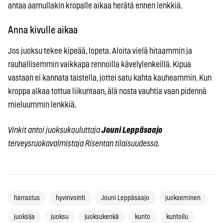
antaa aamullakin kropalle aikaa herätä ennen lenkkiä.
Anna kivulle aikaa
Jos juoksu tekee kipeää, lopeta. Aloita vielä hitaammin ja
rauhallisemmin vaikkapa rennoilla kävelylenkeillä. Kipua
vastaan ei kannata taistella, jottei satu kahta kauheammin. Kun
kroppa alkaa tottua liikuntaan, älä nosta vauhtia vaan pidennä
mieluummin lenkkiä.
Vinkit antoi juoksukouluttaja
Jouni Leppäsaajo
terveysruokavalmistaja Risentan tilaisuudessa.
harrastus
hyvinvointi
Jouni Leppäsaajo
juokseminen
juoksija
juoksu
juoksukenkä
kunto
kuntoilu