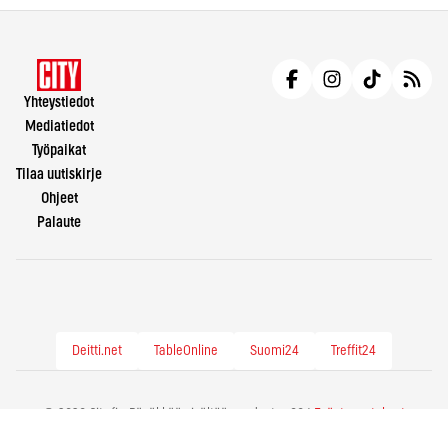
Yhteystiedot
Mediatiedot
Työpaikat
Tilaa uutiskirje
Ohjeet
Palaute
Deitti.net
TableOnline
Suomi24
Treffit24
© 2026 City.fi - Räväkkää sisältöä vuodesta -86 |
Evästeasetukset