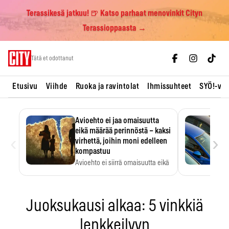
Terassikesä jatkuu! 🍺 Katso parhaat menovinkit Cityn
Terassioppaasta →
Skip
Tätä et odottanut
to
content
Etusivu
Viihde
Ruoka ja ravintolat
Ihmissuhteet
SYÖ!-vii
Avioehto ei jaa omaisuutta
eikä määrää perinnöstä – kaksi
‹
›
virhettä, joihin moni edelleen
kompastuu
Avioehto ei siirrä omaisuutta eikä
ratkaise perintöasioita.
Juoksukausi alkaa: 5 vinkkiä
lenkkeilyyn