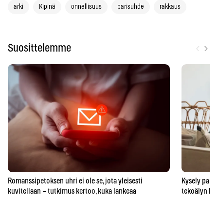
arki
Kipinä
onnellisuus
parisuhde
rakkaus
‹
›
Suosittelemme
Romanssipetoksen uhri ei ole se, jota yleisesti
Kysely paljas
kuvitellaan – tutkimus kertoo, kuka lankeaa
tekoälyn ka