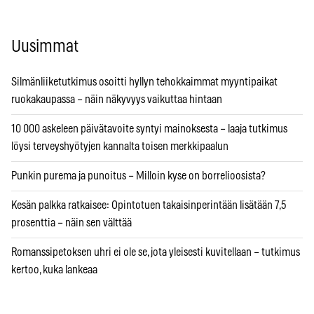
Uusimmat
Silmänliiketutkimus osoitti hyllyn tehokkaimmat myyntipaikat
ruokakaupassa – näin näkyvyys vaikuttaa hintaan
10 000 askeleen päivätavoite syntyi mainoksesta – laaja tutkimus
löysi terveyshyötyjen kannalta toisen merkkipaalun
Punkin purema ja punoitus – Milloin kyse on borrelioosista?
Kesän palkka ratkaisee: Opintotuen takaisinperintään lisätään 7,5
prosenttia – näin sen välttää
Romanssipetoksen uhri ei ole se, jota yleisesti kuvitellaan – tutkimus
kertoo, kuka lankeaa