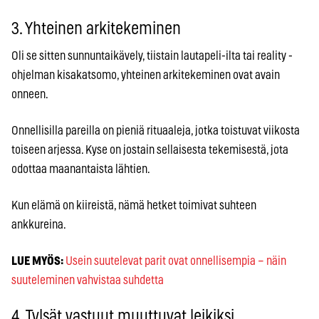
3. Yhteinen arkitekeminen
Oli se sitten sunnuntaikävely, tiistain lautapeli-ilta tai reality -
ohjelman kisakatsomo, yhteinen arkitekeminen ovat avain
onneen.
Onnellisilla pareilla on pieniä rituaaleja, jotka toistuvat viikosta
toiseen arjessa. Kyse on jostain sellaisesta tekemisestä, jota
odottaa maanantaista lähtien.
Kun elämä on kiireistä, nämä hetket toimivat suhteen
ankkureina.
LUE MYÖS:
Usein suutelevat parit ovat onnellisempia – näin
suuteleminen vahvistaa suhdetta
4. Tylsät vastuut muuttuvat leikiksi