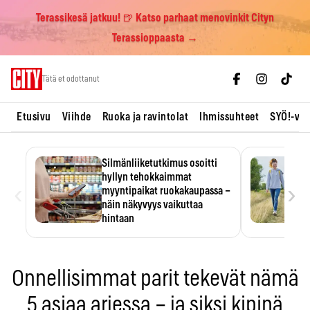
Terassikesä jatkuu! 🍺 Katso parhaat menovinkit Cityn
Terassioppaasta →
Skip
Tätä et odottanut
to
content
Etusivu
Viihde
Ruoka ja ravintolat
Ihmissuhteet
SYÖ!-vii
Silmänliiketutkimus osoitti
hyllyn tehokkaimmat
‹
›
myyntipaikat ruokakaupassa –
näin näkyvyys vaikuttaa
hintaan
Tuotteen paikka hyllyssä
ratkaisee, huomataanko se.
Kauppiaat hyödyntävät…
Onnellisimmat parit tekevät nämä
5 asiaa arjessa – ja siksi kipinä