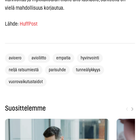
vielä mahdollisuus korjautua.
Lähde:
HuffPost
avioero
avioliitto
empatia
hyvinvointi
neljä ratsumiestä
parisuhde
tunneälykkyys
vuorovaikutustaidot
‹
›
Suosittelemme