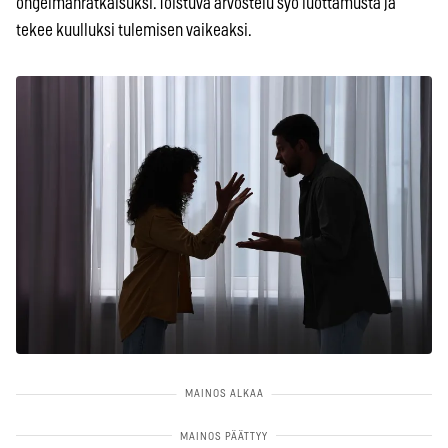
ongelmanratkaisuksi. Toistuva arvostelu syö luottamusta ja
tekee kuulluksi tulemisen vaikeaksi.