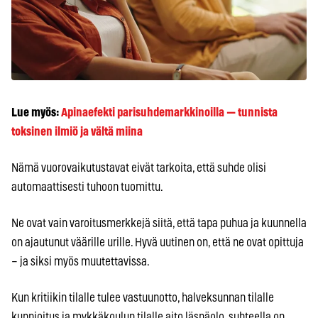
Lue myös:
Apinaefekti parisuhdemarkkinoilla — tunnista
toksinen ilmiö ja vältä miina
Nämä vuorovaikutustavat eivät tarkoita, että suhde olisi
automaattisesti tuhoon tuomittu.
Ne ovat vain varoitusmerkkejä siitä, että tapa puhua ja kuunnella
on ajautunut väärille urille. Hyvä uutinen on, että ne ovat opittuja
– ja siksi myös muutettavissa.
Kun kritiikin tilalle tulee vastuunotto, halveksunnan tilalle
kunnioitus ja mykkäkoulun tilalle aito läsnäolo, suhteella on