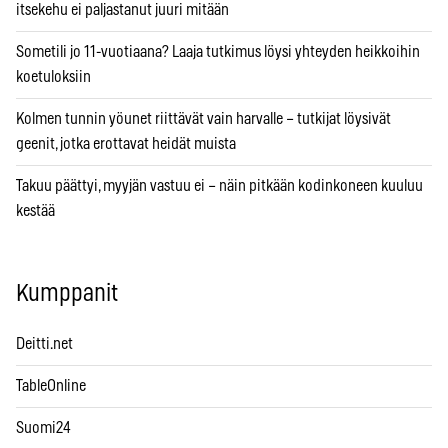
itsekehu ei paljastanut juuri mitään
Sometili jo 11-vuotiaana? Laaja tutkimus löysi yhteyden heikkoihin
koetuloksiin
Kolmen tunnin yöunet riittävät vain harvalle – tutkijat löysivät
geenit, jotka erottavat heidät muista
Takuu päättyi, myyjän vastuu ei – näin pitkään kodinkoneen kuuluu
kestää
Kumppanit
Deitti.net
TableOnline
Suomi24