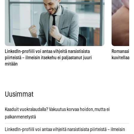
LinkedIn-profiili voi antaa vihjeitä narsistisista
Romanssipeto
piirteistä – ilmeisin itsekehu ei paljastanut juuri
kuvitellaan 
mitään
Uusimmat
Kaaduit vuokralaudalla? Vakuutus korvaa hoidon, mutta ei
palkanmenetystä
LinkedIn-profiili voi antaa vihjeitä narsistisista piirteistä – ilmeisin