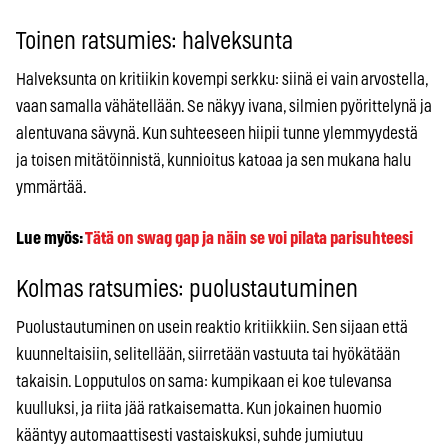
Toinen ratsumies: halveksunta
Halveksunta on kritiikin kovempi serkku: siinä ei vain arvostella,
vaan samalla vähätellään. Se näkyy ivana, silmien pyörittelynä ja
alentuvana sävynä. Kun suhteeseen hiipii tunne ylemmyydestä
ja toisen mitätöinnistä, kunnioitus katoaa ja sen mukana halu
ymmärtää.
Lue myös:
Tätä on swag gap ja näin se voi pilata parisuhteesi
Kolmas ratsumies: puolustautuminen
Puolustautuminen on usein reaktio kritiikkiin. Sen sijaan että
kuunneltaisiin, selitellään, siirretään vastuuta tai hyökätään
takaisin. Lopputulos on sama: kumpikaan ei koe tulevansa
kuulluksi, ja riita jää ratkaisematta. Kun jokainen huomio
kääntyy automaattisesti vastaiskuksi, suhde jumiutuu