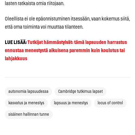
lasten ratkaista omia riitojaan.
Oleellista ei ole epäonnistuminen itsessään, vaan kokemus siitä,
että oma toiminta voi muuttaa tilanteen.
LUE LISÄÄ:
Tutkijat hämmästyivät: tämä lapsuuden harrastus
ennustaa menestystä aikuisena paremmin kuin koulutus tai
lahjakkuus
autonomia lapsuudessa
Cambridge tutkimus lapset
kasvatus ja menestys
lapsuus ja menestys
locus of control
sisäinen hallinnan tunne