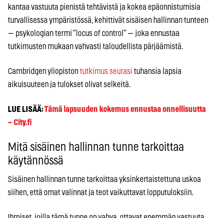
kantaa vastuuta pienistä tehtävistä ja kokea epäonnistumisia
turvallisessa ympäristössä, kehittivät sisäisen hallinnan tunteen
— psykologian termi ”locus of control” — joka ennustaa
tutkimusten mukaan vahvasti taloudellista pärjäämistä.
Cambridgen yliopiston
tutkimus seurasi
tuhansia lapsia
aikuisuuteen ja tulokset olivat selkeitä.
LUE LISÄÄ:
Tämä lapsuuden kokemus ennustaa onnellisuutta
– City.fi
Mitä sisäinen hallinnan tunne tarkoittaa
käytännössä
Sisäinen hallinnan tunne tarkoittaa yksinkertaistettuna uskoa
siihen, että omat valinnat ja teot vaikuttavat lopputuloksiin.
Ihmiset, joilla tämä tunne on vahva, ottavat enemmän vastuuta,