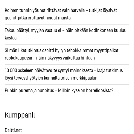
Kolmen tunnin yöunet riittävät vain harvalle – tutkijat löysivät
geenit, jotka erottavat heidät muista
Takuu päättyi, myyjän vastuu ei – näin pitkään kodinkoneen kuuluu
kestää
Silmänliiketutkimus osoitti hyllyn tehokkaimmat myyntipaikat
ruokakaupassa – näin näkyvyys vaikuttaa hintaan
10 000 askeleen päivätavoite syntyi mainoksesta – laaja tutkimus
löysi terveyshyötyjen kannalta toisen merkkipaalun
Punkin purema ja punoitus – Milloin kyse on borrelioosista?
Kumppanit
Deitti.net