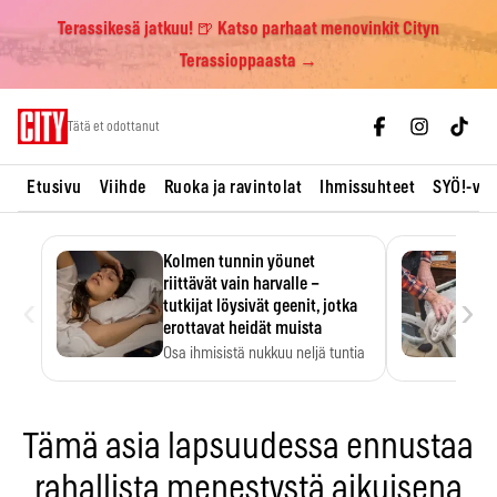
Terassikesä jatkuu! 🍺 Katso parhaat menovinkit Cityn
Terassioppaasta →
Skip
Tätä et odottanut
to
content
Etusivu
Viihde
Ruoka ja ravintolat
Ihmissuhteet
SYÖ!-vii
Kolmen tunnin yöunet
riittävät vain harvalle –
‹
›
tutkijat löysivät geenit, jotka
erottavat heidät muista
Osa ihmisistä nukkuu neljä tuntia
ja voi silti…
Tämä asia lapsuudessa ennustaa
rahallista menestystä aikuisena