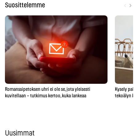
‹
›
Suosittelemme
Romanssipetoksen uhri ei ole se, jota yleisesti
Kysely paljas
kuvitellaan – tutkimus kertoo, kuka lankeaa
tekoälyn ka
Uusimmat