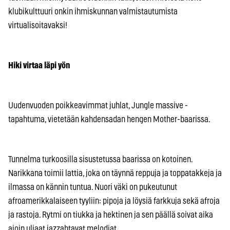
klubikulttuuri onkin ihmiskunnan valmistautumista
virtualisoitavaksi!
Hiki virtaa läpi yön
Uudenvuoden poikkeavimmat juhlat, Jungle massive -
tapahtuma, vietetään kahdensadan hengen Mother-baarissa.
Tunnelma turkoosilla sisustetussa baarissa on kotoinen.
Narikkana toimii lattia, joka on täynnä reppuja ja toppatakkeja ja
ilmassa on kännin tuntua. Nuori väki on pukeutunut
afroamerikkalaiseen tyyliin: pipoja ja löysiä farkkuja sekä afroja
ja rastoja. Rytmi on tiukka ja hektinen ja sen päällä soivat aika
ajoin uljaat jazzahtavat melodiat.