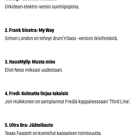
Orkidean elektro-versio suomipopista.
2. Frank Sinatra: My Way
Simon London on tehnyt drum’n’bass -version ikivihreästä.
3. HausMylly: Musta mies
Eliot Ness miksasi uudestaan.
4. Fredi: Kolmatta linjaa takaisin
Jori Hulkkonen on samplannut Frediä kappaleessaan ’Third Line’.
5. Ultra Bra: Jäätelöauto
Texas Faggott on koetellut kappaleen toimivuutta.