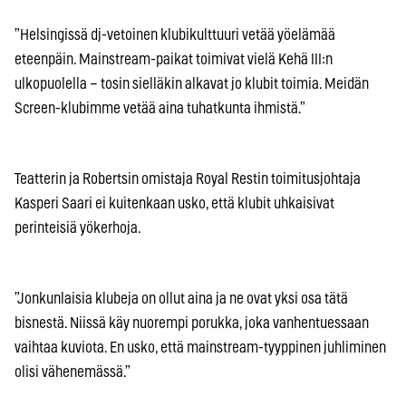
”Helsingissä dj-vetoinen klubikulttuuri vetää yöelämää
eteenpäin. Mainstream-paikat toimivat vielä Kehä III:n
ulkopuolella – tosin sielläkin alkavat jo klubit toimia. Meidän
Screen-klubimme vetää aina tuhatkunta ihmistä.”
Teatterin ja Robertsin omistaja Royal Restin toimitusjohtaja
Kasperi Saari ei kuitenkaan usko, että klubit uhkaisivat
perinteisiä yökerhoja.
”Jonkunlaisia klubeja on ollut aina ja ne ovat yksi osa tätä
bisnestä. Niissä käy nuorempi porukka, joka vanhentuessaan
vaihtaa kuviota. En usko, että mainstream-tyyppinen juhliminen
olisi vähenemässä.”