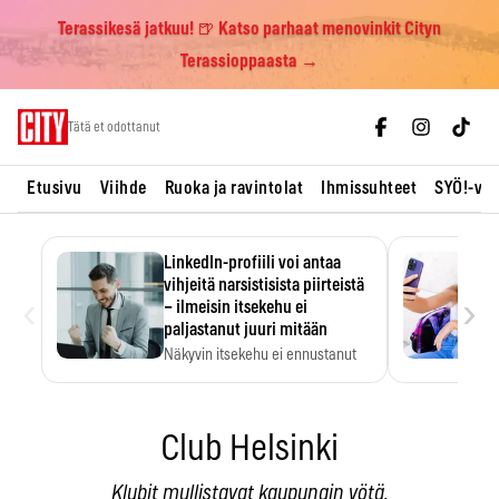
Terassikesä jatkuu! 🍺 Katso parhaat menovinkit Cityn
Terassioppaasta →
Skip
Tätä et odottanut
to
content
Etusivu
Viihde
Ruoka ja ravintolat
Ihmissuhteet
SYÖ!-vii
LinkedIn-profiili voi antaa
vihjeitä narsistisista piirteistä
‹
›
– ilmeisin itsekehu ei
paljastanut juuri mitään
Näkyvin itsekehu ei ennustanut
narsistisia piirteitä.
Club Helsinki
Klubit mullistavat kaupungin yötä.