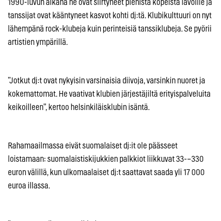
1990-luvun aikana he ovat siirtyneet pienistä kopeista lavoille ja
tanssijat ovat kääntyneet kasvot kohti dj:tä. Klubikulttuuri on nyt
lähempänä rock-klubeja kuin perinteisiä tanssiklubeja. Se pyörii
artistien ympärillä.
”Jotkut dj:t ovat nykyisin varsinaisia diivoja, varsinkin nuoret ja
kokemattomat. He vaativat klubien järjestäjiltä erityispalveluita
keikoilleen”, kertoo helsinkiläisklubin isäntä.
Rahamaailmassa eivät suomalaiset dj:it ole päässeet
loistamaan: suomalaistiskijukkien palkkiot liikkuvat 33-–330
euron välillä, kun ulkomaalaiset dj:t saattavat saada yli 17 000
euroa illassa.