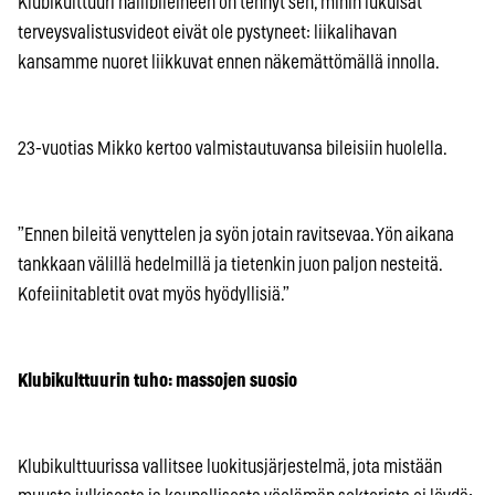
Klubikulttuuri hallibileineen on tehnyt sen, mihin lukuisat
terveysvalistusvideot eivät ole pystyneet: liikalihavan
kansamme nuoret liikkuvat ennen näkemättömällä innolla.
23-vuotias Mikko kertoo valmistautuvansa bileisiin huolella.
”Ennen bileitä venyttelen ja syön jotain ravitsevaa. Yön aikana
tankkaan välillä hedelmillä ja tietenkin juon paljon nesteitä.
Kofeiinitabletit ovat myös hyödyllisiä.”
Klubikulttuurin tuho: massojen suosio
Klubikulttuurissa vallitsee luokitusjärjestelmä, jota mistään