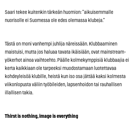
Saari tekee kuitenkin tärkeän huomion: ”aikuisemmalle
nuorisolle ei Suomessa ole edes olemassa klubeja.”
Tästä on moni vanhempi juhlija näreissään. Klubbaaminen
maistuisi, mutta jos haluaa tavata ikäisiään, ovat mainstream-
yökerhot ainoa vaihtoehto. Päälle kolmekymppisiä klubbaajia ei
kerta kaikkiaan ole tarpeeksi muodostamaan luotettavaa
kohdeyleisöä klubille, heistä kun iso osa jättää kaksi kolmesta
viikonlopusta väliin työbileiden, lapsenhoidon tai rauhallisen
illallisen takia.
Thirst is nothing, image is everything