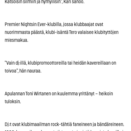
Katsoisin silmiin ja hymyilisin”, Kari sanoo.
Premier Nightsin Ever-klubilla, jossa klubbaajat ovat
nuorimmasta päästä, klubi-isäntä Tero valaisee klubityttöjen
miesmakua.
”Vain dj:illä, klubipromoottoreilla tai heidän kavereillaan on
toivoa”, hän nauraa.
Apulannan Toni Wirtanen on kuulemma yrittänyt – heikoin
tuloksin.
Dj:t ovat klubimaailman rock-tähtiä faneineen ja bändäreineen.