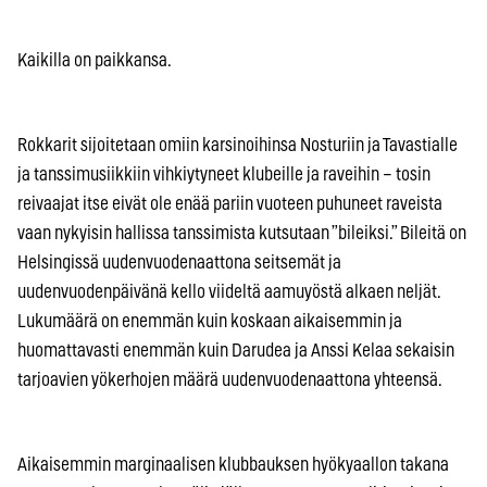
Kaikilla on paikkansa.
Rokkarit sijoitetaan omiin karsinoihinsa Nosturiin ja Tavastialle
ja tanssimusiikkiin vihkiytyneet klubeille ja raveihin – tosin
reivaajat itse eivät ole enää pariin vuoteen puhuneet raveista
vaan nykyisin hallissa tanssimista kutsutaan ”bileiksi.” Bileitä on
Helsingissä uudenvuodenaattona seitsemät ja
uudenvuodenpäivänä kello viideltä aamuyöstä alkaen neljät.
Lukumäärä on enemmän kuin koskaan aikaisemmin ja
huomattavasti enemmän kuin Darudea ja Anssi Kelaa sekaisin
tarjoavien yökerhojen määrä uudenvuodenaattona yhteensä.
Aikaisemmin marginaalisen klubbauksen hyökyaallon takana