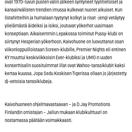
ovat 1970-luvun puolen välin jälkeen syntyneet tyylitietoiset ja
kansainvälisten trendien imussa kulkevat nuoret aikuiset. Kun
listahitteihin ja humalaan tyytynyt kolkyt ja risat -jengi vetäytyy
yöelämästä äideiksi ja isiksi, joutuvat yökerhot uusimaan
konseptiaan. Aikaisemmin Lepakossa toiminut Pussy-klubi on
siirtynyt Hesperian yökerhoon, Kaivohuone on luovuttanut osan
viikonloppuilloistaan Screen-klubille, Premier Nights eli entinen
KY muuttui keskiviikkoisin Ever-klubiksi ja UMO:n uuden
konserttisalin suosituimmat illat ovat Wahoo-tanssiklubit kaksi
kertaa kuussa. Jopa Sedu Koskisen Tigerissa ollaan jo järjestetty
dj-vetoisia tanssiklubeja.
Kaivohuoneen ohjelmavastaavan – ja D Jay Promotions
Finlandin omistajan – Jallun mukaan klubikulttuuri on
nostamassa päätään voimakkaasti.