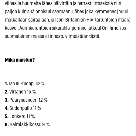
viinaa ja huumeita lähes päivittäin ja harrasti irtoseksiä niin
paljon kuin sitä onnistui saamaan. Lähes joka kymmenes joutui
matkallaan sairaalaan, ja Ison-Britannian HIV-tartuntojen määrä
kasvoi. Aurinkorantojen sikajuhla-perinne jatkuu! On ihme, jos
suomalainen massa ei innostu viimeistään tästä.
Mikä maistuu?
1.
Iso III -tuoppi 42 %
2.
Virtanen 15 %
3.
Päärynäsiideri 12 %
4.
Siideripullo 11 %
5.
Lonkero 11 %
6.
Salmiakkikossu 9 %