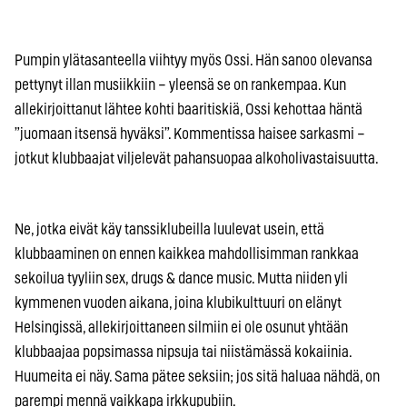
Pumpin ylätasanteella viihtyy myös Ossi. Hän sanoo olevansa
pettynyt illan musiikkiin – yleensä se on rankempaa. Kun
allekirjoittanut lähtee kohti baaritiskiä, Ossi kehottaa häntä
”juomaan itsensä hyväksi”. Kommentissa haisee sarkasmi –
jotkut klubbaajat viljelevät pahansuopaa alkoholivastaisuutta.
Ne, jotka eivät käy tanssiklubeilla luulevat usein, että
klubbaaminen on ennen kaikkea mahdollisimman rankkaa
sekoilua tyyliin sex, drugs & dance music. Mutta niiden yli
kymmenen vuoden aikana, joina klubikulttuuri on elänyt
Helsingissä, allekirjoittaneen silmiin ei ole osunut yhtään
klubbaajaa popsimassa nipsuja tai niistämässä kokaiinia.
Huumeita ei näy. Sama pätee seksiin; jos sitä haluaa nähdä, on
parempi mennä vaikkapa irkkupubiin.