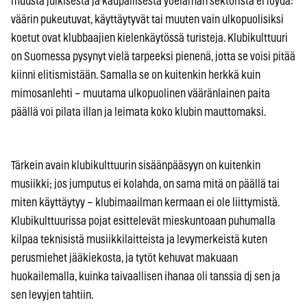
muusta julkisesta ja kaupallisesta yöelämän sektorista ei löydä:
väärin pukeutuvat, käyttäytyvät tai muuten vain ulkopuolisiksi
koetut ovat klubbaajien kielenkäytössä turisteja. Klubikulttuuri
on Suomessa pysynyt vielä tarpeeksi pienenä, jotta se voisi pitää
kiinni elitismistään. Samalla se on kuitenkin herkkä kuin
mimosanlehti – muutama ulkopuolinen vääränlainen paita
päällä voi pilata illan ja leimata koko klubin mauttomaksi.
Tärkein avain klubikulttuurin sisäänpääsyyn on kuitenkin
musiikki; jos jumputus ei kolahda, on sama mitä on päällä tai
miten käyttäytyy – klubimaailman kermaan ei ole liittymistä.
Klubikulttuurissa pojat esittelevät mieskuntoaan puhumalla
kilpaa teknisistä musiikkilaitteista ja levymerkeistä kuten
perusmiehet jääkiekosta, ja tytöt kehuvat makuaan
huokailemalla, kuinka taivaallisen ihanaa oli tanssia dj sen ja
sen levyjen tahtiin.