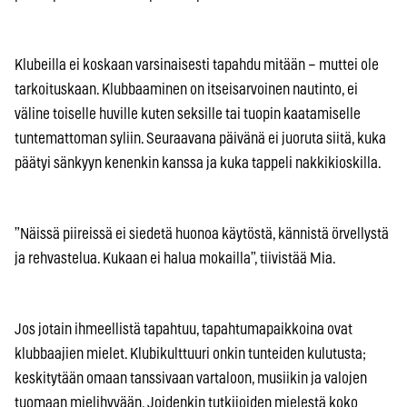
Klubeilla ei koskaan varsinaisesti tapahdu mitään – muttei ole
tarkoituskaan. Klubbaaminen on itseisarvoinen nautinto, ei
väline toiselle huville kuten seksille tai tuopin kaatamiselle
tuntemattoman syliin. Seuraavana päivänä ei juoruta siitä, kuka
päätyi sänkyyn kenenkin kanssa ja kuka tappeli nakkikioskilla.
”Näissä piireissä ei siedetä huonoa käytöstä, kännistä örvellystä
ja rehvastelua. Kukaan ei halua mokailla”, tiivistää Mia.
Jos jotain ihmeellistä tapahtuu, tapahtumapaikkoina ovat
klubbaajien mielet. Klubikulttuuri onkin tunteiden kulutusta;
keskitytään omaan tanssivaan vartaloon, musiikin ja valojen
tuomaan mielihyvään. Joidenkin tutkijoiden mielestä koko