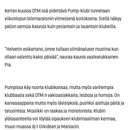
Kerran kuussa DTM:ssä pidettävä Pump-klubi tunnetaan
viikonlopun bilemaratonin viimeisenä koitoksena. Siellä näkyy
paljon samoja kasvoja kuin perjantain ja lauantain klubeilla.
”Helvetin esikartano, jonne tullaan silmänaluset mustina kun
ollaan valvottu kaksi päivää”, nauraa kaunis vaaleatukkainen
Pia.
Pumpissa käy nuorta klubikansaa, mutta myös vanhempia
klubbaajia sekä DTM:n vakioasiakkaita, lesboja ja homoja. On
karvasaappaita mutta myös lävistyksiä, puoliksi ajeltuja päitä ja
tatuointeja. Musiikki on raakaa ja monotonista. Klubin
ylätasanteelta voi löytää sipauksen klubimaailman kermaa,
muun muassa dj:t Orkidean ja Maniacin.