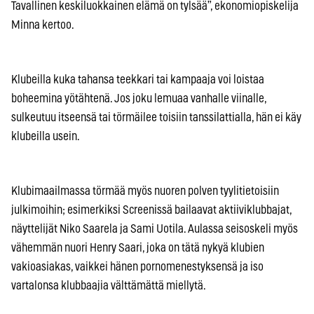
Tavallinen keskiluokkainen elämä on tylsää”, ekonomiopiskelija
Minna kertoo.
Klubeilla kuka tahansa teekkari tai kampaaja voi loistaa
boheemina yötähtenä. Jos joku lemuaa vanhalle viinalle,
sulkeutuu itseensä tai törmäilee toisiin tanssilattialla, hän ei käy
klubeilla usein.
Klubimaailmassa törmää myös nuoren polven tyylitietoisiin
julkimoihin; esimerkiksi Screenissä bailaavat aktiiviklubbajat,
näyttelijät Niko Saarela ja Sami Uotila. Aulassa seisoskeli myös
vähemmän nuori Henry Saari, joka on tätä nykyä klubien
vakioasiakas, vaikkei hänen pornomenestyksensä ja iso
vartalonsa klubbaajia välttämättä miellytä.