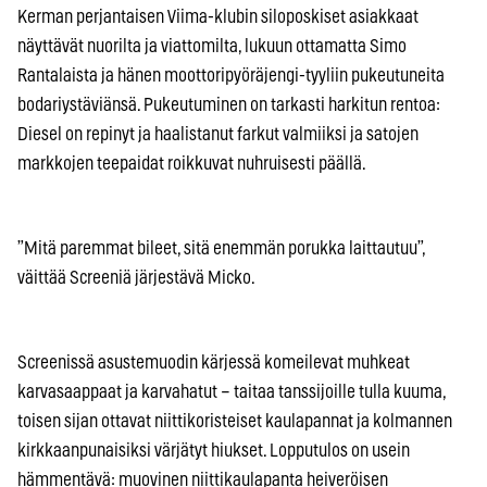
Kerman perjantaisen Viima-klubin siloposkiset asiakkaat
näyttävät nuorilta ja viattomilta, lukuun ottamatta Simo
Rantalaista ja hänen moottoripyöräjengi-tyyliin pukeutuneita
bodariystäviänsä. Pukeutuminen on tarkasti harkitun rentoa:
Diesel on repinyt ja haalistanut farkut valmiiksi ja satojen
markkojen teepaidat roikkuvat nuhruisesti päällä.
”Mitä paremmat bileet, sitä enemmän porukka laittautuu”,
väittää Screeniä järjestävä Micko.
Screenissä asustemuodin kärjessä komeilevat muhkeat
karvasaappaat ja karvahatut – taitaa tanssijoille tulla kuuma,
toisen sijan ottavat niittikoristeiset kaulapannat ja kolmannen
kirkkaanpunaisiksi värjätyt hiukset. Lopputulos on usein
hämmentävä: muovinen niittikaulapanta heiveröisen