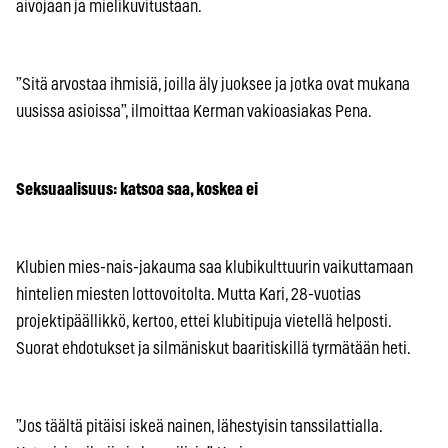
aivojaan ja mielikuvitustaan.
”Sitä arvostaa ihmisiä, joilla äly juoksee ja jotka ovat mukana
uusissa asioissa”, ilmoittaa Kerman vakioasiakas Pena.
Seksuaalisuus: katsoa saa, koskea ei
Klubien mies-nais-jakauma saa klubikulttuurin vaikuttamaan
hintelien miesten lottovoitolta. Mutta Kari, 28-vuotias
projektipäällikkö, kertoo, ettei klubitipuja vietellä helposti.
Suorat ehdotukset ja silmäniskut baaritiskillä tyrmätään heti.
”Jos täältä pitäisi iskeä nainen, lähestyisin tanssilattialla.