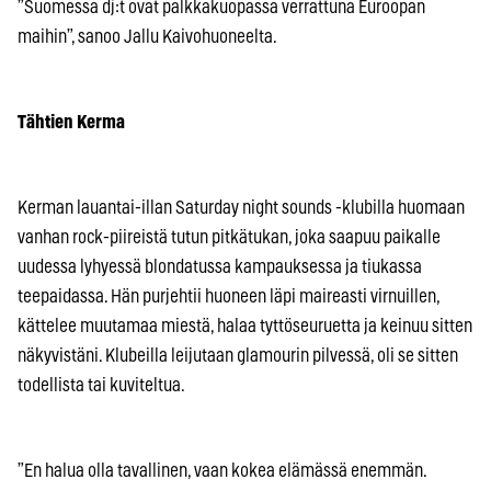
”Suomessa dj:t ovat palkkakuopassa verrattuna Euroopan
maihin”, sanoo Jallu Kaivohuoneelta.
Tähtien Kerma
Kerman lauantai-illan Saturday night sounds -klubilla huomaan
vanhan rock-piireistä tutun pitkätukan, joka saapuu paikalle
uudessa lyhyessä blondatussa kampauksessa ja tiukassa
teepaidassa. Hän purjehtii huoneen läpi maireasti virnuillen,
kättelee muutamaa miestä, halaa tyttöseuruetta ja keinuu sitten
näkyvistäni. Klubeilla leijutaan glamourin pilvessä, oli se sitten
todellista tai kuviteltua.
”En halua olla tavallinen, vaan kokea elämässä enemmän.