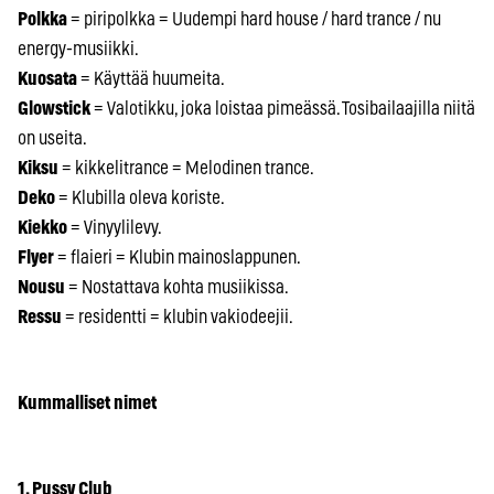
Polkka
= piripolkka = Uudempi hard house / hard trance / nu
energy-musiikki.
Kuosata
= Käyttää huumeita.
Glowstick
= Valotikku, joka loistaa pimeässä. Tosibailaajilla niitä
on useita.
Kiksu
= kikkelitrance = Melodinen trance.
Deko
= Klubilla oleva koriste.
Kiekko
= Vinyylilevy.
Flyer
= flaieri = Klubin mainoslappunen.
Nousu
= Nostattava kohta musiikissa.
Ressu
= residentti = klubin vakiodeejii.
Kummalliset nimet
1. Pussy Club