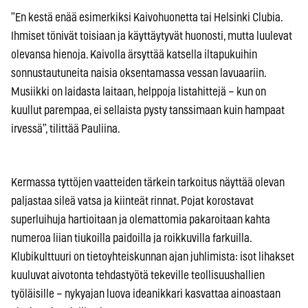
”En kestä enää esimerkiksi Kaivohuonetta tai Helsinki Clubia.
Ihmiset tönivät toisiaan ja käyttäytyvät huonosti, mutta luulevat
olevansa hienoja. Kaivolla ärsyttää katsella iltapukuihin
sonnustautuneita naisia oksentamassa vessan lavuaariin.
Musiikki on laidasta laitaan, helppoja listahittejä – kun on
kuullut parempaa, ei sellaista pysty tanssimaan kuin hampaat
irvessä”, tilittää Pauliina.
Kermassa tyttöjen vaatteiden tärkein tarkoitus näyttää olevan
paljastaa sileä vatsa ja kiinteät rinnat. Pojat korostavat
superluihuja hartioitaan ja olemattomia pakaroitaan kahta
numeroa liian tiukoilla paidoilla ja roikkuvilla farkuilla.
Klubikulttuuri on tietoyhteiskunnan ajan juhlimista: isot lihakset
kuuluvat aivotonta tehdastyötä tekeville teollisuushallien
työläisille – nykyajan luova ideanikkari kasvattaa ainoastaan