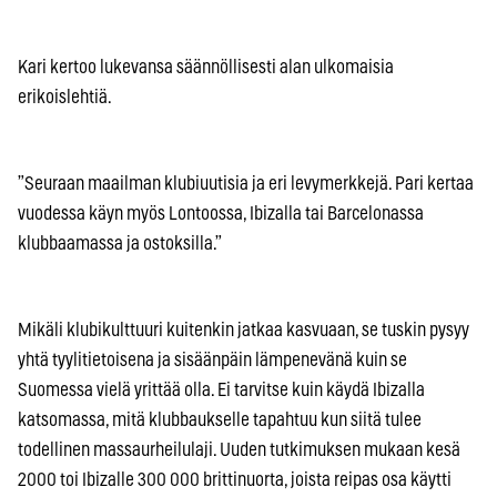
Kari kertoo lukevansa säännöllisesti alan ulkomaisia
erikoislehtiä.
”Seuraan maailman klubiuutisia ja eri levymerkkejä. Pari kertaa
vuodessa käyn myös Lontoossa, Ibizalla tai Barcelonassa
klubbaamassa ja ostoksilla.”
Mikäli klubikulttuuri kuitenkin jatkaa kasvuaan, se tuskin pysyy
yhtä tyylitietoisena ja sisäänpäin lämpenevänä kuin se
Suomessa vielä yrittää olla. Ei tarvitse kuin käydä Ibizalla
katsomassa, mitä klubbaukselle tapahtuu kun siitä tulee
todellinen massaurheilulaji. Uuden tutkimuksen mukaan kesä
2000 toi Ibizalle 300 000 brittinuorta, joista reipas osa käytti