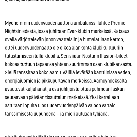
Myöhemmin uudenvuodenaattona ambulanssi lähtee Premier
Nightsin edestä, jossa juhlitaan Ever-klubin merkeissä. Katsaus
ovella värjöttelevän jonon vaatteisiin ja humalatilaan kertoo,
ettei uudenvuodenaatto ole oikea ajankohta klubikulttuuriin
tutustumiseen tällä klubilla. Sen sijaan Nosturin Illusion-bileet
kokoaa tuttuun tapaansa yhteen suurimman osan klubikansasta.
Siellä tanssitaan koko aamu. Välillä levätään kanttiinissa veden,
energiajuomien ja pikkupurtavan merkeissä. Aamuyhdeksältä
avautuvat kaljahanat ja osa juhlijoista ottaa pehmeän laskun
seuraavaan päivään tissuttelun merkeissä. Yksi kerrallaan
astutaan lopulta ulos uudenvuodenpäivän valoon vartalo
tanssimisesta uupuneena – ja mieli autuaan tyhjänä.