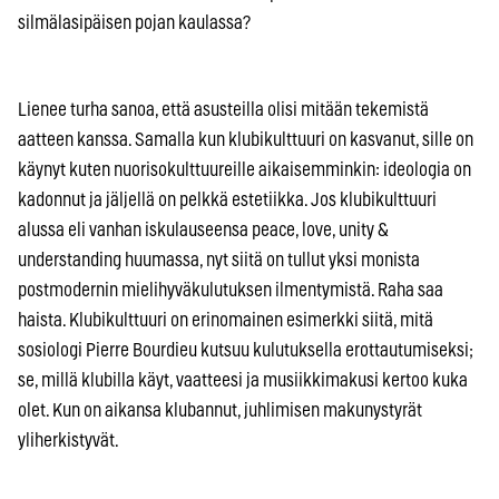
silmälasipäisen pojan kaulassa?
Lienee turha sanoa, että asusteilla olisi mitään tekemistä
aatteen kanssa. Samalla kun klubikulttuuri on kasvanut, sille on
käynyt kuten nuorisokulttuureille aikaisemminkin: ideologia on
kadonnut ja jäljellä on pelkkä estetiikka. Jos klubikulttuuri
alussa eli vanhan iskulauseensa peace, love, unity &
understanding huumassa, nyt siitä on tullut yksi monista
postmodernin mielihyväkulutuksen ilmentymistä. Raha saa
haista. Klubikulttuuri on erinomainen esimerkki siitä, mitä
sosiologi Pierre Bourdieu kutsuu kulutuksella erottautumiseksi;
se, millä klubilla käyt, vaatteesi ja musiikkimakusi kertoo kuka
olet. Kun on aikansa klubannut, juhlimisen makunystyrät
yliherkistyvät.