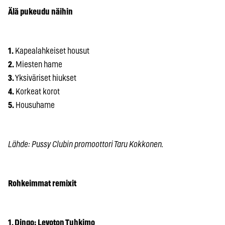
Älä pukeudu näihin
1.
Kapealahkeiset housut
2.
Miesten hame
3.
Yksiväriset hiukset
4.
Korkeat korot
5.
Housuhame
Lähde: Pussy Clubin promoottori Taru Kokkonen.
Rohkeimmat remixit
1. Dingo: Levoton Tuhkimo