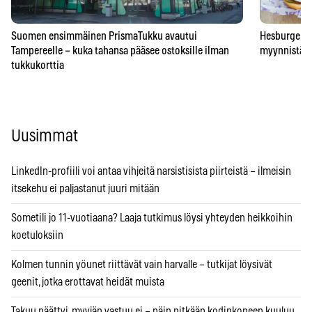
Suomen ensimmäinen PrismaTukku avautui
Hesburgerilt
Tampereelle – kuka tahansa pääsee ostoksille ilman
myynnistä – 
tukkukorttia
Uusimmat
LinkedIn-profiili voi antaa vihjeitä narsistisista piirteistä – ilmeisin
itsekehu ei paljastanut juuri mitään
Sometili jo 11-vuotiaana? Laaja tutkimus löysi yhteyden heikkoihin
koetuloksiin
Kolmen tunnin yöunet riittävät vain harvalle – tutkijat löysivät
geenit, jotka erottavat heidät muista
Takuu päättyi, myyjän vastuu ei – näin pitkään kodinkoneen kuuluu