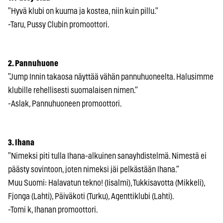
”Hyvä klubi on kuuma ja kostea, niin kuin pillu.”
-Taru, Pussy Clubin promoottori.
2. Pannuhuone
”Jump Innin takaosa näyttää vähän pannuhuoneelta. Halusimme
klubille rehellisesti suomalaisen nimen.”
-Aslak, Pannuhuoneen promoottori.
3. Ihana
”Nimeksi piti tulla Ihana-alkuinen sanayhdistelmä. Nimestä ei
päästy sovintoon, joten nimeksi jäi pelkästään Ihana.”
Muu Suomi: Halavatun tekno! (Iisalmi), Tukkisavotta (Mikkeli),
Fjonga (Lahti), Päiväkoti (Turku), Agenttiklubi (Lahti).
-Tomi k, Ihanan promoottori.