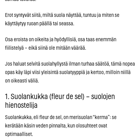
Erot syntyvät siitä, miltä suola näyttää, tuntuu ja miten se
käyttäytyy ruoan päällä tai seassa.
Osa eroista on oikeita ja hyödyllisiä, osa taas enemmän
fiilistelyä – eikä siinä ole mitään väärää.
Jos haluat selvitä suolahyllystä ilman turhaa säätöä, tämä nopea
opas käy läpi viisi yleisintä suolatyyppiä ja kertoo, milloin niillä
on oikeasti väliä.
1. Suolankukka (fleur de sel) – suolojen
hienostelija
Suolankukka, eli fleur de sel, on merisuolan “kerma”: se
kerätään käsin veden pinnalta, kun olosuhteet ovat
optimaalliset.