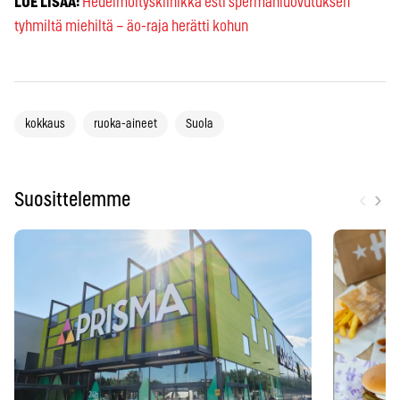
LUE LISÄÄ:
Hedelmöitysklinikka esti spermanluovutuksen
tyhmiltä miehiltä – äo-raja herätti kohun
kokkaus
ruoka-aineet
Suola
‹
›
Suosittelemme