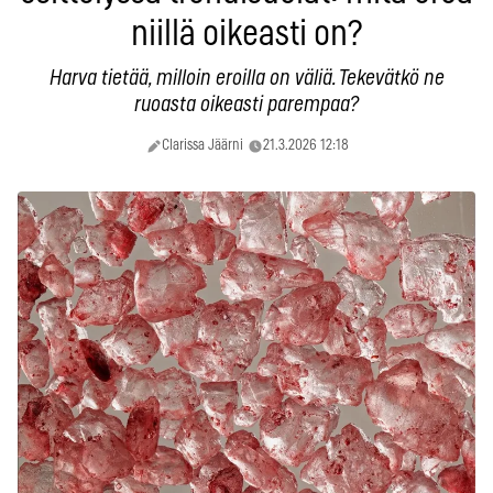
niillä oikeasti on?
Harva tietää, milloin eroilla on väliä. Tekevätkö ne
ruoasta oikeasti parempaa?
Clarissa Jäärni
21.3.2026 12:18