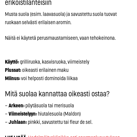
erikoistilanteisiin
Musta suola (esim. laavasuola) ja savustettu suola tuovat
ruokaan selvästi erilaisen aromin.
Näitä ei käytetä perusmaustamiseen, vaan tehokeinona.
Käyttö:
grilliruoka, kasvisruoka, viimeistely
Plussat:
oikeasti erilainen maku
Miinus:
voi helposti dominoida liikaa
Mitä suolaa kannattaa oikeasti ostaa?
–
Arkeen:
pöytäsuola tai merisuola
–
Viimeistelyyn:
hiutalesuola (Maldon)
–
Juhlaan:
pinkki, savustettu tai fleur de sel.