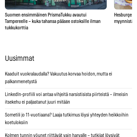
Suomen ensimmäinen PrismaTukku avautui
Hesburgerilt
Tampereelle – kuka tahansa pääsee ostoksille ilman
myynnistä – 
tukkukorttia
Uusimmat
Kaaduit vuokralaudalla? Vakuutus korvaa hoidon, mutta ei
palkanmenetystä
LinkedIn-profiili voi antaa vihjeitä narsistisista piirteistä – ilmeisin
itsekehu ei paljastanut juuri mitään
Sometili jo 11-vuotiaana? Laaja tutkimus löysi yhteyden heikkoihin
koetuloksiin
Kolmen tunnin yöunet riittävät vain harvalle – tutkijat löysivät