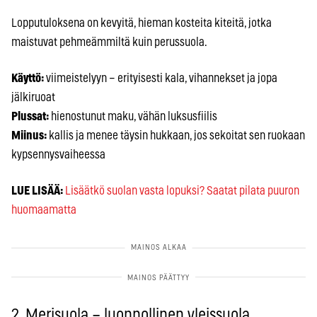
Lopputuloksena on kevyitä, hieman kosteita kiteitä, jotka
maistuvat pehmeämmiltä kuin perussuola.
Käyttö:
viimeistelyyn – erityisesti kala, vihannekset ja jopa
jälkiruoat
Plussat:
hienostunut maku, vähän luksusfiilis
Miinus:
kallis ja menee täysin hukkaan, jos sekoitat sen ruokaan
kypsennysvaiheessa
LUE LISÄÄ:
Lisäätkö suolan vasta lopuksi? Saatat pilata puuron
huomaamatta
2. Merisuola – luonnollinen yleissuola