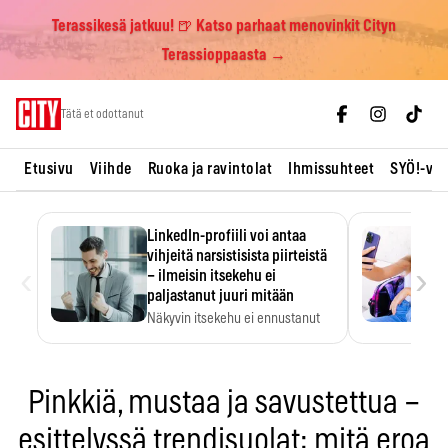
Terassikesä jatkuu! 🍺 Katso parhaat menovinkit Cityn
Terassioppaasta →
Skip
Tätä et odottanut
to
content
Etusivu
Viihde
Ruoka ja ravintolat
Ihmissuhteet
SYÖ!-vii
LinkedIn-profiili voi antaa
vihjeitä narsistisista piirteistä
‹
›
– ilmeisin itsekehu ei
paljastanut juuri mitään
Näkyvin itsekehu ei ennustanut
narsistisia piirteitä.
Pinkkiä, mustaa ja savustettua –
esittelyssä trendisuolat: mitä eroa