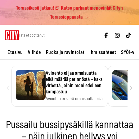
Terassikesä jatkuu! 🍺 Katso parhaat menovinkit Cityn
Terassioppaasta →
Skip
Tätä et odottanut
to
content
Etusivu
Viihde
Ruoka ja ravintolat
Ihmissuhteet
SYÖ!-vii
Avioehto ei jaa omaisuutta
eikä määrää perinnöstä – kaksi
‹
›
virhettä, joihin moni edelleen
kompastuu
Avioehto ei siirrä omaisuutta eikä
ratkaise perintöasioita.
Pussailu bussipysäkillä kannattaa
– näin julkinen hellyys voi