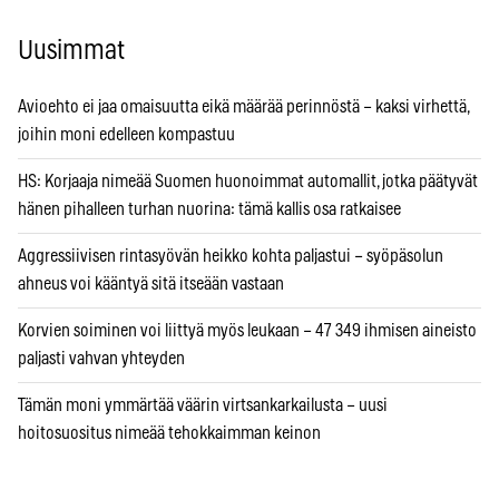
Uusimmat
Avioehto ei jaa omaisuutta eikä määrää perinnöstä – kaksi virhettä,
joihin moni edelleen kompastuu
HS: Korjaaja nimeää Suomen huonoimmat automallit, jotka päätyvät
hänen pihalleen turhan nuorina: tämä kallis osa ratkaisee
Aggressiivisen rintasyövän heikko kohta paljastui – syöpäsolun
ahneus voi kääntyä sitä itseään vastaan
Korvien soiminen voi liittyä myös leukaan – 47 349 ihmisen aineisto
paljasti vahvan yhteyden
Tämän moni ymmärtää väärin virtsankarkailusta – uusi
hoitosuositus nimeää tehokkaimman keinon