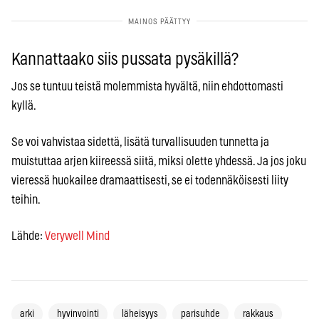
Kannattaako siis pussata pysäkillä?
Jos se tuntuu teistä molemmista hyvältä, niin ehdottomasti
kyllä.
Se voi vahvistaa sidettä, lisätä turvallisuuden tunnetta ja
muistuttaa arjen kiireessä siitä, miksi olette yhdessä. Ja jos joku
vieressä huokailee dramaattisesti, se ei todennäköisesti liity
teihin.
Lähde:
Verywell Mind
arki
hyvinvointi
läheisyys
parisuhde
rakkaus