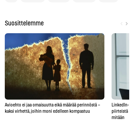
‹
›
Suosittelemme
Avioehto ei jaa omaisuutta eikä määrää perinnöstä –
LinkedIn-prof
kaksi virhettä, joihin moni edelleen kompastuu
piirteistä – 
mitään