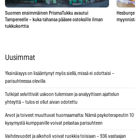
Suomen ensimmäinen PrismaTukku avautui
Hesburgerilt
Tampereelle – kuka tahansa pääsee ostoksille ilman
myynnistä – 
tukkukorttia
Uusimmat
Yksinäisyys on lisääntynyt myös siellä, missä ei odottaisi –
parisuhteessa olevilla
Tutkijat selvittivät uskoon tulemisen ja analyyttisen ajattelun
yhteyttä – tulos ei ollut aivan odotettu
Arvot ja toiveet muuttuvat huomaamatta: Nämä psykoterapeutin 10
kysymystä kumppanille voivat pelastaa parisuhteen
Vaihdevuodet ja alkoholi voivat ruokkia toisiaan – 936 vastaajan