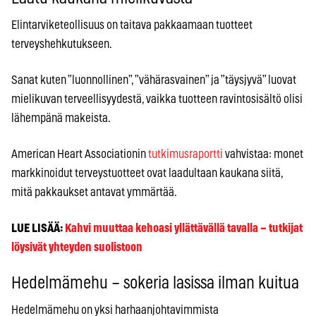
Elintarviketeollisuus on taitava pakkaamaan tuotteet
terveyshehkutukseen.
Sanat kuten ”luonnollinen”, ”vähärasvainen” ja ”täysjyvä” luovat
mielikuvan terveellisyydestä, vaikka tuotteen ravintosisältö olisi
lähempänä makeista.
American Heart Associationin
tutkimusraportti
vahvistaa: monet
markkinoidut terveystuotteet ovat laadultaan kaukana siitä,
mitä pakkaukset antavat ymmärtää.
LUE LISÄÄ:
Kahvi muuttaa kehoasi yllättävällä tavalla – tutkijat
löysivät yhteyden suolistoon
Hedelmämehu – sokeria lasissa ilman kuitua
Hedelmämehu on yksi harhaanjohtavimmista