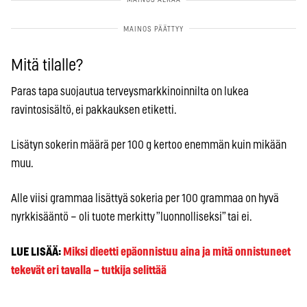
Mitä tilalle?
Paras tapa suojautua terveysmarkkinoinnilta on lukea
ravintosisältö, ei pakkauksen etiketti.
Lisätyn sokerin määrä per 100 g kertoo enemmän kuin mikään
muu.
Alle viisi grammaa lisättyä sokeria per 100 grammaa on hyvä
nyrkkisääntö – oli tuote merkitty ”luonnolliseksi” tai ei.
LUE LISÄÄ:
Miksi dieetti epäonnistuu aina ja mitä onnistuneet
tekevät eri tavalla – tutkija selittää