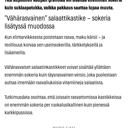
Yksi kupillinen kaupan granolaa voi sisältää enemmän sokeria
kuin suklaapatukka, vaikka pakkaus saattaa lupaa muuta.
”Vähärasvainen” salaattikastike – sokeria
lisätyssä muodossa
Kun elintarvikkeesta poistetaan rasva, maku kärsii – ja
teollisuus korvaa sen useinsokerilla, tärkkelyksellä ja
lisäaineilla.
Vähärasvaiset salaatinkastikkeet voivat sisältää yllättäen
enemmän sokeria kuin täysrasvainen versio, joka puolestaan
auttaa imemään rasvaliukoisia vitamiineja salaatista.
Tutkimusdata osoittaa, että joissain rasvattomissa kastikkeissa
on enemmän sokeria per ruokalusikallinen kuin pienessä
karkkipussissa.