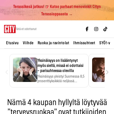
Terassikesä jatkuu! 🍺 Katso parhaat menovinkit Cityn
Terassioppaasta →
Skip
Tätä et odottanut
to
content
Etusivu
Viihde
Ruoka ja ravintolat
Ihmissuhteet
SYÖ!-vii
Yksinäisyys on lisääntynyt
myös siellä, missä ei odottaisi
‹
›
– parisuhteessa olevilla
Yksinäisyys yleistyi Suomessa 8,5
prosenttiyksikköä neljässä
vuodessa. Se…
Nämä 4 kaupan hyllyltä löytyvää
”terveysruokaa” ovat tutkijoiden