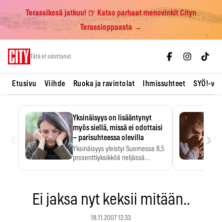
Terassikesä jatkuu! 🍺 Katso parhaat menovinkit Cityn
Terassioppaasta →
Skip
Tätä et odottanut
to
content
Etusivu
Viihde
Ruoka ja ravintolat
Ihmissuhteet
SYÖ!-vii
Yksinäisyys on lisääntynyt
myös siellä, missä ei odottaisi
‹
›
– parisuhteessa olevilla
Yksinäisyys yleistyi Suomessa 8,5
prosenttiyksikköä neljässä
vuodessa. Se…
Ei jaksa nyt keksii mitään..
18.11.2007 12:33