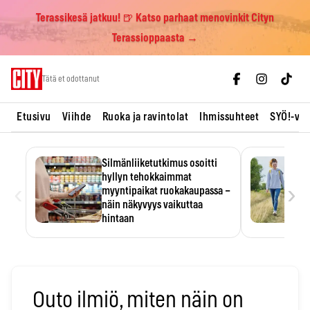
Terassikesä jatkuu! 🍺 Katso parhaat menovinkit Cityn
Terassioppaasta →
Skip
Tätä et odottanut
to
content
Etusivu
Viihde
Ruoka ja ravintolat
Ihmissuhteet
SYÖ!-vii
Silmänliiketutkimus osoitti
hyllyn tehokkaimmat
‹
›
myyntipaikat ruokakaupassa –
näin näkyvyys vaikuttaa
hintaan
Tuotteen paikka hyllyssä
ratkaisee, huomataanko se.
Kauppiaat hyödyntävät…
Outo ilmiö, miten näin on