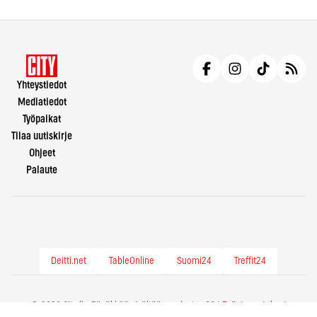
Yhteystiedot
Mediatiedot
Työpaikat
Tilaa uutiskirje
Ohjeet
Palaute
Deitti.net
TableOnline
Suomi24
Treffit24
© 2026 City.fi - Räväkkää sisältöä vuodesta -86 |
Evästeasetukset