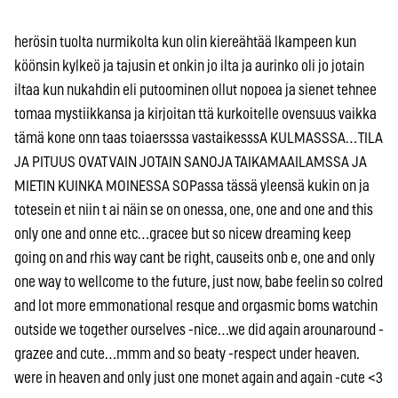
herösin tuolta nurmikolta kun olin kiereähtää lkampeen kun
köönsin kylkeö ja tajusin et onkin jo ilta ja aurinko oli jo jotain
iltaa kun nukahdin eli putoominen ollut nopoea ja sienet tehnee
tomaa mystiikkansa ja kirjoitan ttä kurkoitelle ovensuus vaikka
tämä kone onn taas toiaersssa vastaikesssA KULMASSSA… TILA
JA PITUUS OVAT VAIN JOTAIN SANOJA TAIKAMAAILAMSSA JA
MIETIN KUINKA MOINESSA SOPassa tässä yleensä kukin on ja
totesein et niin t ai näin se on onessa, one, one and one and this
only one and onne etc…gracee but so nicew dreaming keep
going on and rhis way cant be right, causeits onb e, one and only
one way to wellcome to the future, just now, babe feelin so colred
and lot more emmonational resque and orgasmic boms watchin
outside we together ourselves -nice…we did again arounaround -
grazee and cute…mmm and so beaty -respect under heaven.
were in heaven and only just one monet again and again -cute <3