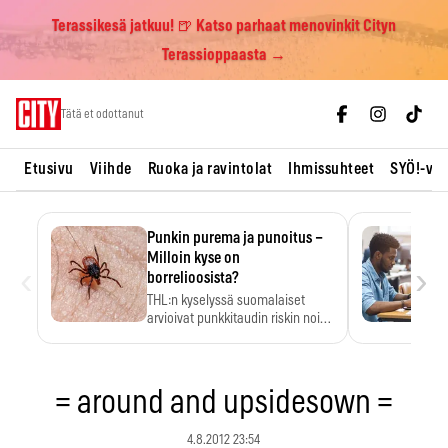
Terassikesä jatkuu! 🍺 Katso parhaat menovinkit Cityn
Terassioppaasta →
Skip
Tätä et odottanut
to
content
Etusivu
Viihde
Ruoka ja ravintolat
Ihmissuhteet
SYÖ!-vii
Punkin purema ja punoitus –
Milloin kyse on
‹
›
borrelioosista?
THL:n kyselyssä suomalaiset
arvioivat punkkitaudin riskin noin
kymmenkertaiseksi…
= around and upsidesown =
4.8.2012 23:54