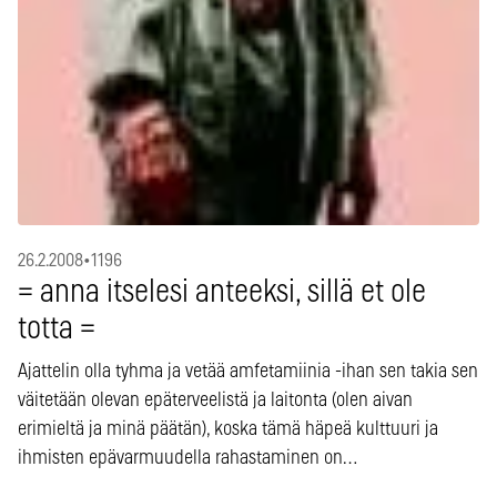
26.2.2008
•
1196
= anna itselesi anteeksi, sillä et ole
totta =
Ajattelin olla tyhma ja vetää amfetamiinia -ihan sen takia sen
väitetään olevan epäterveelistä ja laitonta (olen aivan
erimieltä ja minä päätän), koska tämä häpeä kulttuuri ja
ihmisten epävarmuudella rahastaminen on…