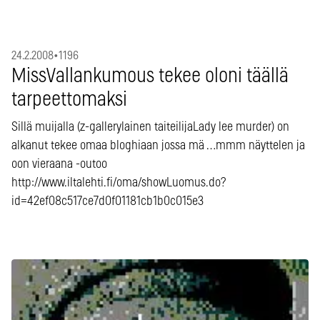
24.2.2008
•
1196
MissVallankumous tekee oloni täällä
tarpeettomaksi
Sillä muijalla (z-gallerylainen taiteilijaLady lee murder) on
alkanut tekee omaa bloghiaan jossa mä …mmm näyttelen ja
oon vieraana -outoo
http://www.iltalehti.fi/oma/showLuomus.do?
id=42ef08c517ce7d0f01181cb1b0c015e3