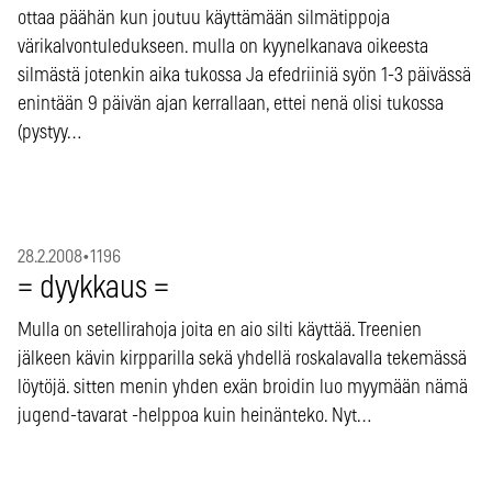
ottaa päähän kun joutuu käyttämään silmätippoja
värikalvontuledukseen. mulla on kyynelkanava oikeesta
silmästä jotenkin aika tukossa Ja efedriiniä syön 1-3 päivässä
enintään 9 päivän ajan kerrallaan, ettei nenä olisi tukossa
(pystyy…
28.2.2008
•
1196
= dyykkaus =
Mulla on setellirahoja joita en aio silti käyttää. Treenien
jälkeen kävin kirpparilla sekä yhdellä roskalavalla tekemässä
löytöjä. sitten menin yhden exän broidin luo myymään nämä
jugend-tavarat -helppoa kuin heinänteko. Nyt…