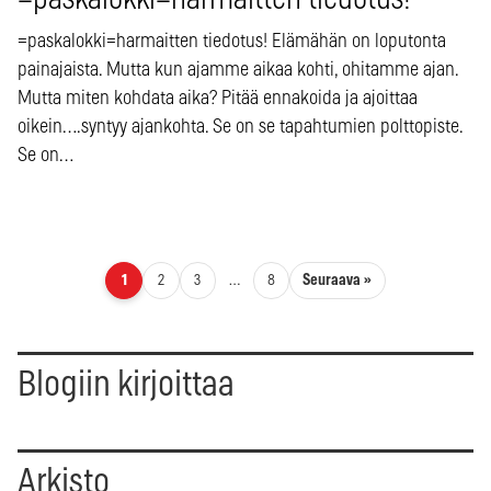
=paskalokki=harmaitten tiedotus!
=paskalokki=harmaitten tiedotus! Elämähän on loputonta
painajaista. Mutta kun ajamme aikaa kohti, ohitamme ajan.
Mutta miten kohdata aika? Pitää ennakoida ja ajoittaa
oikein….syntyy ajankohta. Se on se tapahtumien polttopiste.
Se on…
Artikkelien sivutus
Seuraava »
1
2
3
…
8
Blogiin kirjoittaa
Arkisto