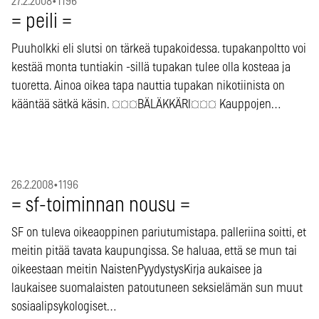
27.2.2008
•
1196
= peili =
Puuholkki eli slutsi on tärkeä tupakoidessa. tupakanpoltto voi
kestää monta tuntiakin -sillä tupakan tulee olla kosteaa ja
tuoretta. Ainoa oikea tapa nauttia tupakan nikotiinista on
kääntää sätkä käsin. ¤¤¤BÄLÄKKÄRI¤¤¤ Kauppojen…
26.2.2008
•
1196
= sf-toiminnan nousu =
SF on tuleva oikeaoppinen pariutumistapa. palleriina soitti, et
meitin pitää tavata kaupungissa. Se haluaa, että se mun tai
oikeestaan meitin NaistenPyydystysKirja aukaisee ja
laukaisee suomalaisten patoutuneen seksielämän sun muut
sosiaalipsykologiset…