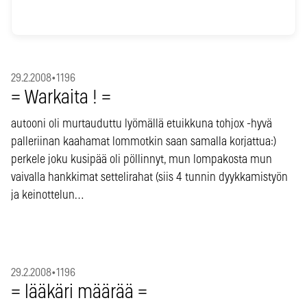
29.2.2008
•
1196
= Warkaita ! =
autooni oli murtauduttu lyömällä etuikkuna tohjox -hyvä
palleriinan kaahamat lommotkin saan samalla korjattua:)
perkele joku kusipää oli pöllinnyt, mun lompakosta mun
vaivalla hankkimat settelirahat (siis 4 tunnin dyykkamistyön
ja keinottelun…
29.2.2008
•
1196
= lääkäri määrää =