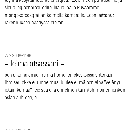
täynnä kesyttämätöntä energiaa. 12.00 meen punttisalille ja
sieltä legioonateatterille. illalla täällä kuvaamme
mongokoreokgrafian kolmella kameralla….oon laittanut
rakennuksen päädyssä olevan…
27.2.2008
•
1196
= leima otsassani =
oon aika hajamielinen ja hörhöilen eksyksissä yhtenään
ihmiset jokka ei tunne mua, luulee et mä oon aina ”vetänyt
jotain kamaa” -eix saa olla onnelinen tai intohimoinen jonkun
asian suhteen, et…