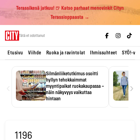
Terassikesä jatkuu! 🍺 Katso parhaat menovinkit Cityn
Terassioppaasta →
Skip
Tätä et odottanut
to
content
Etusivu
Viihde
Ruoka ja ravintolat
Ihmissuhteet
SYÖ!-vii
Silmänliiketutkimus osoitti
hyllyn tehokkaimmat
‹
›
myyntipaikat ruokakaupassa –
näin näkyvyys vaikuttaa
hintaan
Tuotteen paikka hyllyssä
ratkaisee, huomataanko se.
Kauppiaat hyödyntävät…
1196