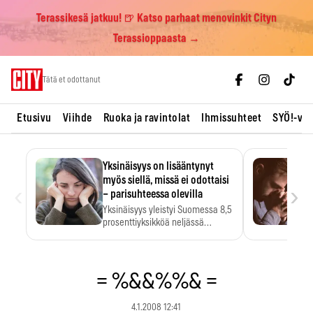
Terassikesä jatkuu! 🍺 Katso parhaat menovinkit Cityn
Terassioppaasta →
Skip
Tätä et odottanut
to
content
Etusivu
Viihde
Ruoka ja ravintolat
Ihmissuhteet
SYÖ!-vii
Yksinäisyys on lisääntynyt
myös siellä, missä ei odottaisi
‹
›
– parisuhteessa olevilla
Yksinäisyys yleistyi Suomessa 8,5
prosenttiyksikköä neljässä
vuodessa. Se…
= %&&%%& =
4.1.2008 12:41