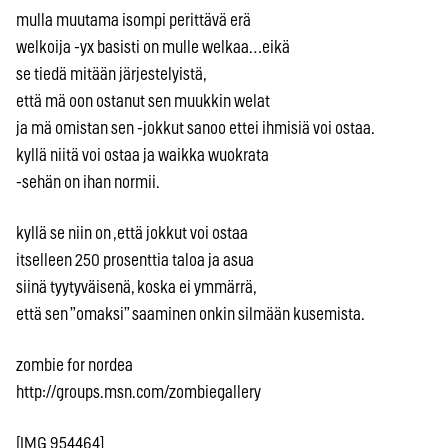
mulla muutama isompi perittävä erä
welkoija -yx basisti on mulle welkaa…eikä
se tiedä mitään järjestelyistä,
että mä oon ostanut sen muukkin welat
ja mä omistan sen -jokkut sanoo ettei ihmisiä voi ostaa.
kyllä niitä voi ostaa ja waikka wuokrata
-sehän on ihan normii.
kyllä se niin on ,että jokkut voi ostaa
itselleen 250 prosenttia taloa ja asua
siinä tyytyväisenä, koska ei ymmärrä,
että sen ”omaksi” saaminen onkin silmään kusemista.
zombie for nordea
http://groups.msn.com/zombiegallery
[IMG 954464]