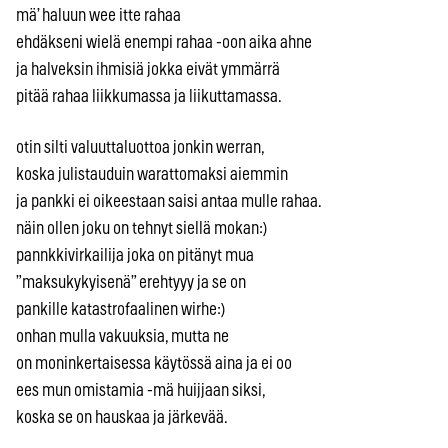
mä’ haluun wee itte rahaa
ehdäkseni wielä enempi rahaa -oon aika ahne
ja halveksin ihmisiä jokka eivät ymmärrä
pitää rahaa liikkumassa ja liikuttamassa.
otin silti valuuttaluottoa jonkin werran,
koska julistauduin warattomaksi aiemmin
ja pankki ei oikeestaan saisi antaa mulle rahaa.
näin ollen joku on tehnyt siellä mokan:)
pannkkivirkailija joka on pitänyt mua
”maksukykyisenä” erehtyyy ja se on
pankille katastrofaalinen wirhe:)
onhan mulla vakuuksia, mutta ne
on moninkertaisessa käytössä aina ja ei oo
ees mun omistamia -mä huijjaan siksi,
koska se on hauskaa ja järkevää.