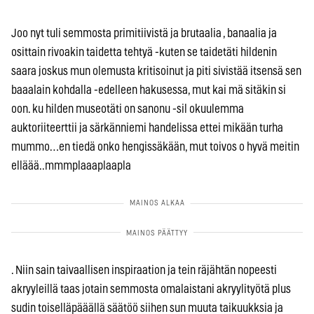
Joo nyt tuli semmosta primitiivistä ja brutaalia , banaalia ja
osittain rivoakin taidetta tehtyä -kuten se taidetäti hildenin
saara joskus mun olemusta kritisoinut ja piti sivistää itsensä sen
baaalain kohdalla -edelleen hakusessa, mut kai mä sitäkin si
oon. ku hilden museotäti on sanonu -sil okuulemma
auktoriiteerttii ja särkänniemi handelissa ettei mikään turha
mummo…en tiedä onko hengissäkään, mut toivos o hyvä meitin
elläää..mmmplaaaplaapla
. Niin sain taivaallisen inspiraation ja tein räjähtän nopeesti
akryyleillä taas jotain semmosta omalaistani akryylityötä plus
sudin toiselläpääällä säätöö siihen sun muuta taikuukksia ja