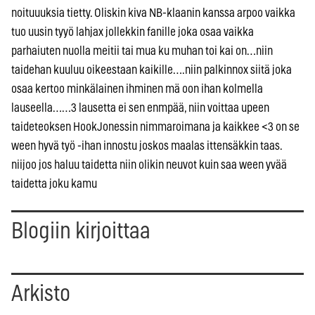
noituuuksia tietty. Oliskin kiva NB-klaanin kanssa arpoo vaikka
tuo uusin tyyö lahjax jollekkin fanille joka osaa vaikka
parhaiuten nuolla meitii tai mua ku muhan toi kai on…niin
taidehan kuuluu oikeestaan kaikille….niin palkinnox siitä joka
osaa kertoo minkälainen ihminen mä oon ihan kolmella
lauseella……3 lausetta ei sen enmpää, niin voittaa upeen
taideteoksen HookJonessin nimmaroimana ja kaikkee <3 on se
ween hyvä työ -ihan innostu joskos maalas ittensäkkin taas.
niijoo jos haluu taidetta niin olikin neuvot kuin saa ween yvää
taidetta joku kamu
Blogiin kirjoittaa
Arkisto