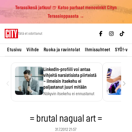
Terassikesä jatkuu! 🍺 Katso parhaat menovinkit Cityn
Terassioppaasta →
Skip
Tätä et odottanut
to
content
Etusivu
Viihde
Ruoka ja ravintolat
Ihmissuhteet
SYÖ!-vii
LinkedIn-profiili voi antaa
vihjeitä narsistisista piirteistä
‹
›
– ilmeisin itsekehu ei
paljastanut juuri mitään
Näkyvin itsekehu ei ennustanut
narsistisia piirteitä.
= brutal nagual art =
31.7.2012 21:57