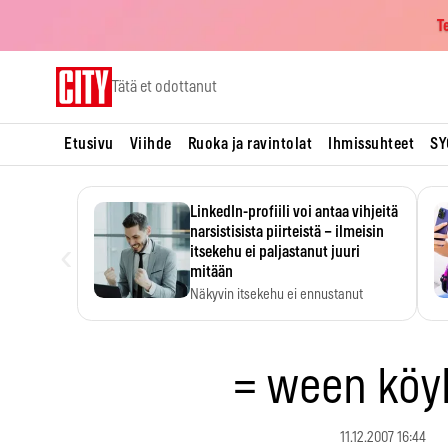
T
Skip
Tätä et odottanut
to
content
Etusivu
Viihde
Ruoka ja ravintolat
Ihmissuhteet
SY
LinkedIn-profiili voi antaa vihjeitä
narsistisista piirteistä – ilmeisin
‹
itsekehu ei paljastanut juuri
mitään
Näkyvin itsekehu ei ennustanut
narsistisia piirteitä.
= ween köy
11.12.2007 16:44