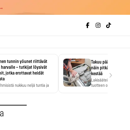
 →
en tunnin yöunet riittävät
Takuu päättyi, myyjän
 harvalle – tutkijat löysivät
näin pitkään kodinko
›
it, jotka erottavat heidät
kestää
sta
Lakisääteinen virhevast
ihmisistä nukkuu neljä tuntia ja
tuotteen oletetun kestoi
ilti…
aa