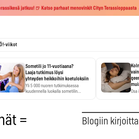
erassikesä jatkuu! 🍺 Katso parhaat menovinkit Cityn Terassioppaasta
Ö!-viikot
Kolm
Sometili jo 11-vuotiaana?
vain
Laaja tutkimus löysi
geen
yhteyden heikkoihin koetuloksiin
mui
Yli 5 000 nuoren tutkimuksessa
kuudennella luokalla sometilin…
Osa 
voi s
hät =
Blogiin kirjoitt