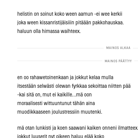
helistin on soinut koko ween aamun -ei wee kerkii
joka ween kissanristijäisiiin pitäään pakkohauskaa.
haluun olla himassa waihteex.
en oo rahawetoinenkaan ja jokkut kelaa mulla
itsestään selwästi olewan fyrkkaa sekoittaa niitten pää
-kai sitä on, mut ei kaikille…mä oon
moraalisesti wittuuntunut tähän aina
muodikkaaseen joulustressiin muutenki.
mä otan lunkisti ja koen saawani kaiken onneni ilmatteex
jokkut luuserit nyt oikeen haluu elää koko