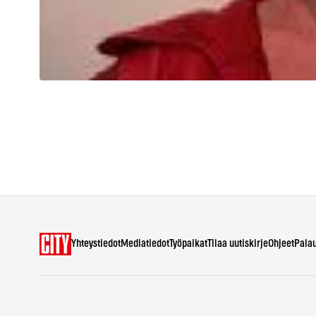
Yhteystiedot
Mediatiedot
Työpaikat
Tilaa uutiskirje
Ohjeet
Pala