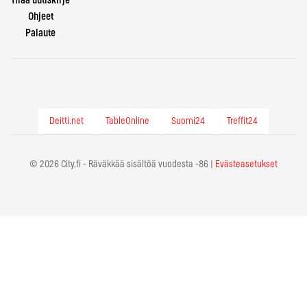
Tilaa uutiskirje
Ohjeet
Palaute
Deitti.net
TableOnline
Suomi24
Treffit24
© 2026 City.fi - Räväkkää sisältöä vuodesta -86 |
Evästeasetukset