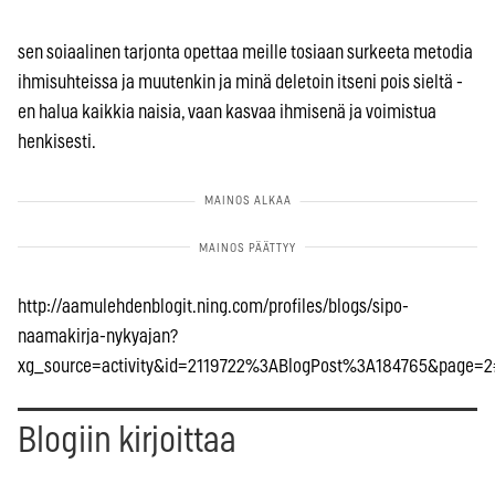
sen soiaalinen tarjonta opettaa meille tosiaan surkeeta metodia
ihmisuhteissa ja muutenkin ja minä deletoin itseni pois sieltä -
en halua kaikkia naisia, vaan kasvaa ihmisenä ja voimistua
henkisesti.
http://aamulehdenblogit.ning.com/profiles/blogs/sipo-
naamakirja-nykyajan?
xg_source=activity&id=2119722%3ABlogPost%3A184765&page=
Blogiin kirjoittaa