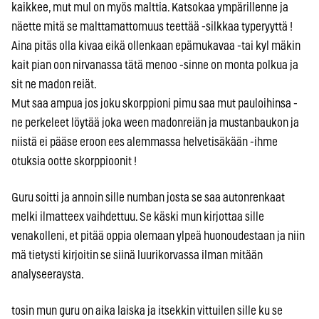
kaikkee, mut mul on myös malttia. Katsokaa ympärillenne ja
näette mitä se malttamattomuus teettää -silkkaa typeryyttä !
Aina pitäs olla kivaa eikä ollenkaan epämukavaa -tai kyl mäkin
kait pian oon nirvanassa tätä menoo -sinne on monta polkua ja
sit ne madon reiät.
Mut saa ampua jos joku skorppioni pimu saa mut pauloihinsa -
ne perkeleet löytää joka ween madonreiän ja mustanbaukon ja
niistä ei pääse eroon ees alemmassa helvetisäkään -ihme
otuksia ootte skorppioonit !
Guru soitti ja annoin sille numban josta se saa autonrenkaat
melki ilmatteex vaihdettuu. Se käski mun kirjottaa sille
venakolleni, et pitää oppia olemaan ylpeä huonoudestaan ja niin
mä tietysti kirjoitin se siinä luurikorvassa ilman mitään
analyseeraysta.
tosin mun guru on aika laiska ja itsekkin vittuilen sille ku se