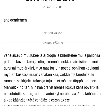
20.4.2010 21:08
and gentlemen !
Venäläiset pimut lukee tätä blogia ja kirjoittelee mulle paljon ja
pitkään kuvien kera ja olin jo mennä houkka naimisiinkin, mut
guru sai mut järkiini. MUt taas ku luin postia, oon ihan kaulaani
myöten kusessa erään venakon kaa, vaikka mä kirjotin sille
rumasti, se kirjoitti takas ja tajusin et mä oon törppö ihminen.
Mä vaik kirjoitan, niin nää breivit menee joskus kans ööverix ja
niin oletettu suhde, mut tää antoi kyl numbansa. Pitäsköhän mun
alkaa kääntään tätä venäjäx ja estoniax etc.