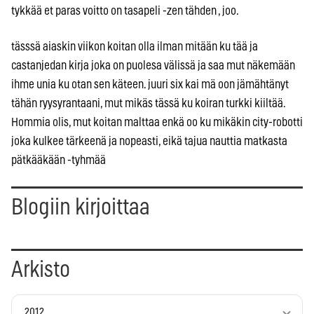
tykkää et paras voitto on tasapeli -zen tähden , joo.
tässsä aiaskin viikon koitan olla ilman mitään ku tää ja
castanjedan kirja joka on puolesa välissä ja saa mut näkemään
ihme unia ku otan sen käteen. juuri six kai mä oon jämähtänyt
tähän ryysyrantaani, mut mikäs tässä ku koiran turkki kiiltää.
Hommia olis, mut koitan malttaa enkä oo ku mikäkin city-robotti
joka kulkee tärkeenä ja nopeasti, eikä tajua nauttia matkasta
pätkääkään -tyhmää
Blogiin kirjoittaa
Arkisto
2012