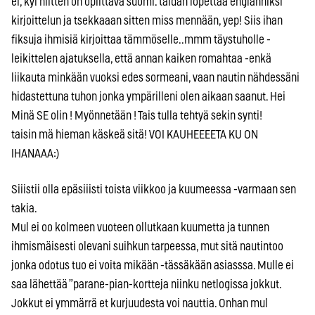
ei, kyl niitten on opiittava suomi. taidan lopettaa englanniksi
kirjoittelun ja tsekkaaan sitten miss mennään, yep! Siis ihan
fiksuja ihmisiä kirjoittaa tämmöselle..mmm täystuholle -
leikittelen ajatuksella, että annan kaiken romahtaa -enkä
liikauta minkään vuoksi edes sormeani, vaan nautin nähdessäni
hidastettuna tuhon jonka ympärilleni olen aikaan saanut. Hei
Minä SE olin ! Myönnetään ! Tais tulla tehtyä sekin synti!
taisin mä hieman käskeä sitä! VOI KAUHEEEETA KU ON
IHANAAA:)
Siiistii olla epäsiiisti toista viikkoo ja kuumeessa -varmaan sen
takia.
Mul ei oo kolmeen vuoteen ollutkaan kuumetta ja tunnen
ihmismäisesti olevani suihkun tarpeessa, mut sitä nautintoo
jonka odotus tuo ei voita mikään -tässäkään asiasssa. Mulle ei
saa lähettää ”parane-pian-kortteja niinku netlogissa jokkut.
Jokkut ei ymmärrä et kurjuudesta voi nauttia. Onhan mul