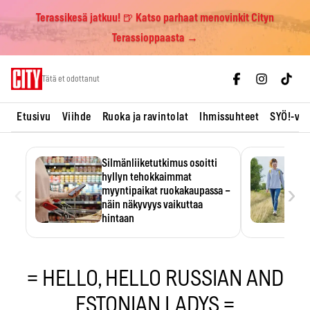
Terassikesä jatkuu! 🍺 Katso parhaat menovinkit Cityn
Terassioppaasta →
Skip
Tätä et odottanut
to
content
Etusivu
Viihde
Ruoka ja ravintolat
Ihmissuhteet
SYÖ!-vii
Silmänliiketutkimus osoitti
hyllyn tehokkaimmat
‹
›
myyntipaikat ruokakaupassa –
näin näkyvyys vaikuttaa
hintaan
Tuotteen paikka hyllyssä
ratkaisee, huomataanko se.
Kauppiaat hyödyntävät…
= HELLO, HELLO RUSSIAN AND
ESTONIAN LADYS =