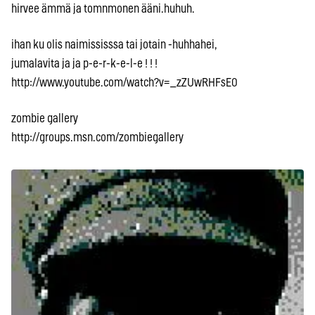
hirvee ämmä ja tomnmonen ääni.huhuh.
ihan ku olis naimississsa tai jotain -huhhahei,
jumalavita ja ja p-e-r-k-e-l-e ! ! !
http://www.youtube.com/watch?v=_zZUwRHFsE0
zombie gallery
http://groups.msn.com/zombiegallery