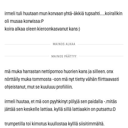
irmeli tuli huutaan mun korvaan yhtä-äkkiä tupsahti….koirallkin
oli musaa korwissa:P
koira alkaa oleen kieroonkasvanut kans:)
mä muka harrastan nettipornoo huorien kans ja silleen. onx
nörttäily muka tommosta -oon mä nyt tietty vähän flirttaavasti
ohjeistanut, mut se kuuluuu profiiliin.
irmeli huutaa, et mä oon pyyhkinyt pölyjä sen paidalla -.mitäs
jättää sen keskelle lattiaa. kyllä sillä lattiaakin on putsattu:D
trumpetilla toi kimotus kuullostaa kylllä siisitimmältä.