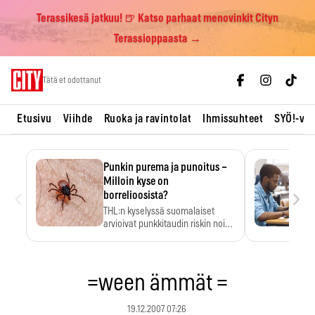
Terassikesä jatkuu! 🍺 Katso parhaat menovinkit Cityn
Terassioppaasta →
Skip
Tätä et odottanut
to
content
Etusivu
Viihde
Ruoka ja ravintolat
Ihmissuhteet
SYÖ!-vii
Punkin purema ja punoitus –
Milloin kyse on
‹
›
borrelioosista?
THL:n kyselyssä suomalaiset
arvioivat punkkitaudin riskin noin
kymmenkertaiseksi…
=ween ämmät =
19.12.2007 07:26