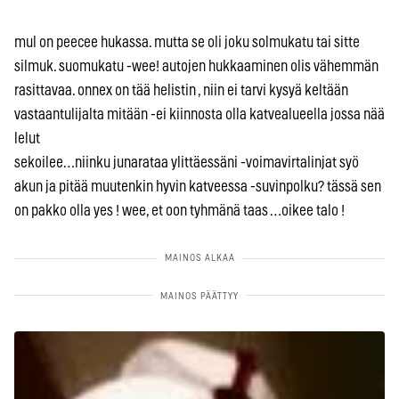
mul on peecee hukassa. mutta se oli joku solmukatu tai sitte
silmuk. suomukatu -wee! autojen hukkaaminen olis vähemmän
rasittavaa. onnex on tää helistin , niin ei tarvi kysyä keltään
vastaantulijalta mitään -ei kiinnosta olla katvealueella jossa nää
lelut
sekoilee…niinku junarataa ylittäessäni -voimavirtalinjat syö
akun ja pitää muutenkin hyvin katveessa -suvinpolku? tässä sen
on pakko olla yes ! wee, et oon tyhmänä taas …oikee talo !