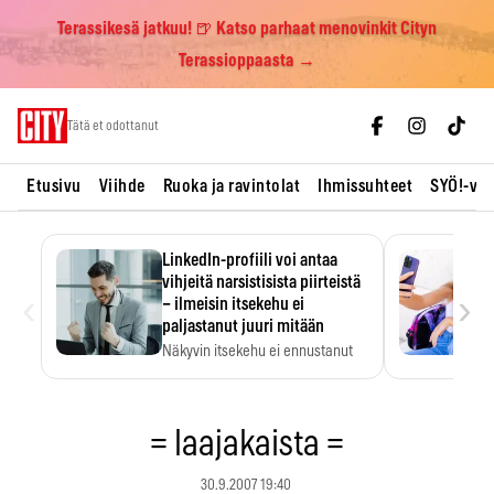
Terassikesä jatkuu! 🍺 Katso parhaat menovinkit Cityn
Terassioppaasta →
Skip
Tätä et odottanut
to
content
Etusivu
Viihde
Ruoka ja ravintolat
Ihmissuhteet
SYÖ!-vii
LinkedIn-profiili voi antaa
vihjeitä narsistisista piirteistä
‹
›
– ilmeisin itsekehu ei
paljastanut juuri mitään
Näkyvin itsekehu ei ennustanut
narsistisia piirteitä.
= laajakaista =
30.9.2007 19:40