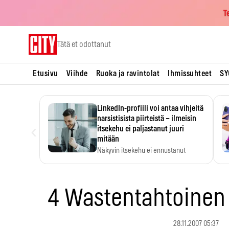
T
Skip
Tätä et odottanut
to
content
Etusivu
Viihde
Ruoka ja ravintolat
Ihmissuhteet
SY
LinkedIn-profiili voi antaa vihjeitä
narsistisista piirteistä – ilmeisin
‹
itsekehu ei paljastanut juuri
mitään
Näkyvin itsekehu ei ennustanut
narsistisia piirteitä.
4 Wastentahtoinen 
28.11.2007 05:37