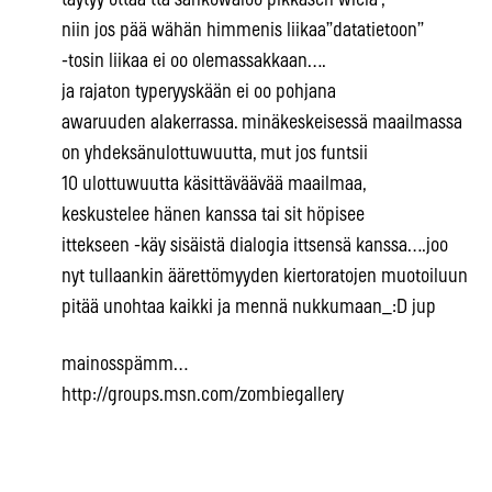
täytyy ottaa ttä sähköwaloo pikkasen wielä ,
niin jos pää wähän himmenis liikaa”datatietoon”
-tosin liikaa ei oo olemassakkaan….
ja rajaton typeryyskään ei oo pohjana
awaruuden alakerrassa. minäkeskeisessä maailmassa
on yhdeksänulottuwuutta, mut jos funtsii
10 ulottuwuutta käsittäväävää maailmaa,
keskustelee hänen kanssa tai sit höpisee
ittekseen -käy sisäistä dialogia ittsensä kanssa….joo
nyt tullaankin äärettömyyden kiertoratojen muotoiluun
pitää unohtaa kaikki ja mennä nukkumaan_:D jup
mainosspämm…
http://groups.msn.com/zombiegallery