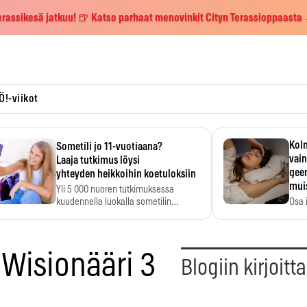
erassikesä jatkuu! 🍺 Katso parhaat menovinkit Cityn Terassioppaasta
Ö!-viikot
Kolm
Sometili jo 11-vuotiaana?
vain
Laaja tutkimus löysi
geen
yhteyden heikkoihin koetuloksiin
mui
Yli 5 000 nuoren tutkimuksessa
kuudennella luokalla sometilin…
Osa 
voi s
Wisionääri 3
Blogiin kirjoitt