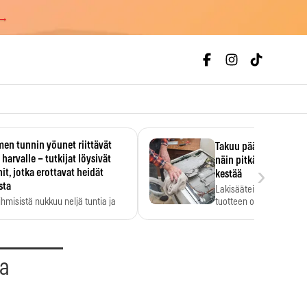
 →
en tunnin yöunet riittävät
Takuu päättyi, myyjän
 harvalle – tutkijat löysivät
näin pitkään kodinko
›
it, jotka erottavat heidät
kestää
sta
Lakisääteinen virhevast
ihmisistä nukkuu neljä tuntia ja
tuotteen oletetun kestoi
ilti…
aa