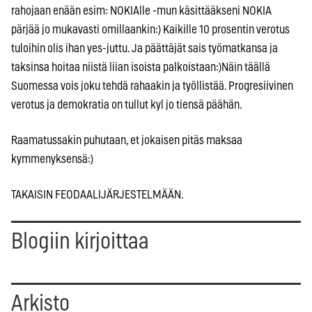
rahojaan enään esim: NOKIAlle -mun käsittääkseni NOKIA
pärjää jo mukavasti omillaankin:) Kaikille 10 prosentin verotus
tuloihin olis ihan yes-juttu. Ja päättäjät sais työmatkansa ja
taksinsa hoitaa niistä liian isoista palkoistaan:)Näin täällä
Suomessa vois joku tehdä rahaakin ja työllistää. Progresiivinen
verotus ja demokratia on tullut kyl jo tiensä päähän.
Raamatussakin puhutaan, et jokaisen pitäs maksaa
kymmenyksensä:)
TAKAISIN FEODAALIJÄRJESTELMÄÄN.
Blogiin kirjoittaa
Arkisto