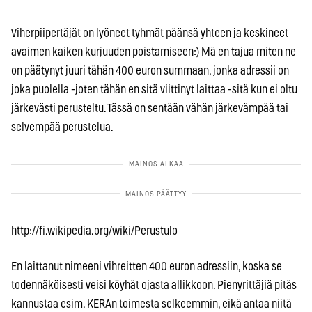
Viherpiipertäjät on lyöneet tyhmät päänsä yhteen ja keskineet
avaimen kaiken kurjuuden poistamiseen:) Mä en tajua miten ne
on päätynyt juuri tähän 400 euron summaan, jonka adressii on
joka puolella -joten tähän en sitä viittinyt laittaa -sitä kun ei oltu
järkevästi perusteltu. Tässä on sentään vähän järkevämpää tai
selvempää perustelua.
http://fi.wikipedia.org/wiki/Perustulo
En laittanut nimeeni vihreitten 400 euron adressiin, koska se
todennäköisesti veisi köyhät ojasta allikkoon. Pienyrittäjiä pitäs
kannustaa esim. KERAn toimesta selkeemmin, eikä antaa niitä