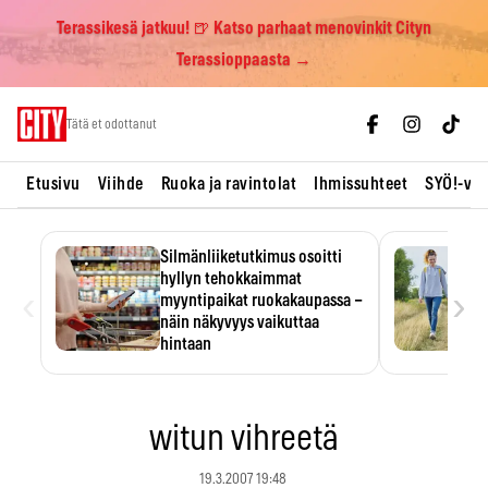
Terassikesä jatkuu! 🍺 Katso parhaat menovinkit Cityn
Terassioppaasta →
Skip
Tätä et odottanut
to
content
Etusivu
Viihde
Ruoka ja ravintolat
Ihmissuhteet
SYÖ!-vii
Silmänliiketutkimus osoitti
hyllyn tehokkaimmat
‹
›
myyntipaikat ruokakaupassa –
näin näkyvyys vaikuttaa
hintaan
Tuotteen paikka hyllyssä
ratkaisee, huomataanko se.
Kauppiaat hyödyntävät…
witun vihreetä
19.3.2007 19:48