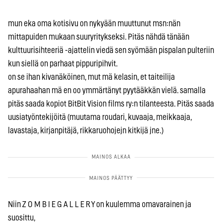
mun eka oma kotisivu on nykyään muuttunut msn:nän
mittapuiden mukaan suuryritykseksi. Pitäs nähdä tänään
kulttuurisihteeriä -ajattelin viedä sen syömään pispalan pulteriin
kun siellä on parhaat pippuripihvit.
on se ihan kivanäköinen, mut mä kelasin, et taiteilija
apurahaahan mä en oo ymmärtänyt pyytääkkän vielä. samalla
pitäs saada kopiot BitBit Vision films ry:n tilanteesta. Pitäs saada
uusiatyöntekijöitä (muutama roudari, kuvaaja, meikkaaja,
lavastaja, kirjanpitäjä, rikkaruohojejn kitkijä jne.)
Niin Z O M B I E G A L L E R Y on kuulemma omavarainen ja
suosittu,