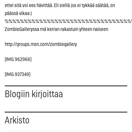
ettei sitä voi ees hävittää. Eli siellä jos ei tykkää säätää, on
päässä vikaa:)
%%%%%%%%%%%%%%%%%%%%%%%%%%%%%%%%%
ZombieGalleryssa mä kerran rakastuin yhteen naiseen
http://groups.msn.com/zombiegallery
[IMG 962966]
[IMG 937349]
Blogiin kirjoittaa
Arkisto