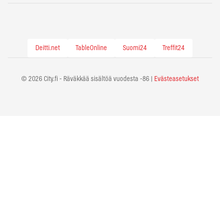
Deitti.net
TableOnline
Suomi24
Treffit24
© 2026 City.fi - Räväkkää sisältöä vuodesta -86 |
Evästeasetukset