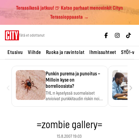
Terassikesä jatkuu! 🍺 Katso parhaat menovinkit Cityn
Terassioppaasta →
Skip
Tätä et odottanut
to
content
Etusivu
Viihde
Ruoka ja ravintolat
Ihmissuhteet
SYÖ!-vii
Punkin purema ja punoitus –
Milloin kyse on
‹
›
borrelioosista?
THL:n kyselyssä suomalaiset
arvioivat punkkitaudin riskin noin
kymmenkertaiseksi…
=zombie gallery=
15.8.2007 19:03