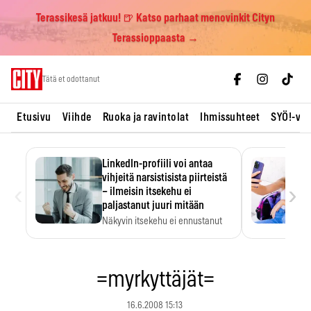
Terassikesä jatkuu! 🍺 Katso parhaat menovinkit Cityn
Terassioppaasta →
Skip
Tätä et odottanut
to
content
Etusivu
Viihde
Ruoka ja ravintolat
Ihmissuhteet
SYÖ!-vii
LinkedIn-profiili voi antaa
vihjeitä narsistisista piirteistä
‹
›
– ilmeisin itsekehu ei
paljastanut juuri mitään
Näkyvin itsekehu ei ennustanut
narsistisia piirteitä.
=myrkyttäjät=
16.6.2008 15:13