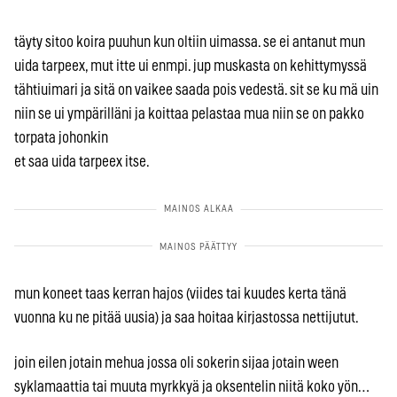
täyty sitoo koira puuhun kun oltiin uimassa. se ei antanut mun
uida tarpeex, mut itte ui enmpi. jup muskasta on kehittymyssä
tähtiuimari ja sitä on vaikee saada pois vedestä. sit se ku mä uin
niin se ui ympärilläni ja koittaa pelastaa mua niin se on pakko
torpata johonkin
et saa uida tarpeex itse.
mun koneet taas kerran hajos (viides tai kuudes kerta tänä
vuonna ku ne pitää uusia) ja saa hoitaa kirjastossa nettijutut.
join eilen jotain mehua jossa oli sokerin sijaa jotain ween
syklamaattia tai muuta myrkkyä ja oksentelin niitä koko yön…