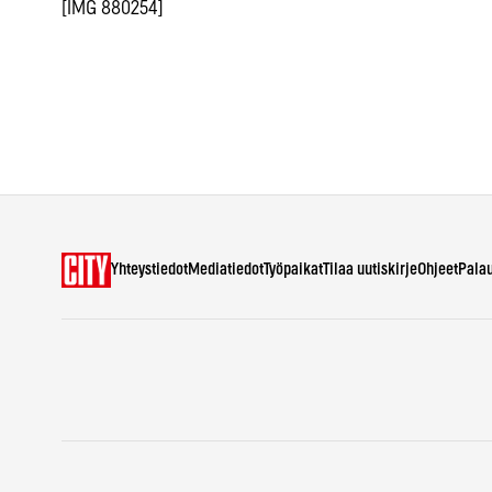
[IMG 880254]
Yhteystiedot
Mediatiedot
Työpaikat
Tilaa uutiskirje
Ohjeet
Pala