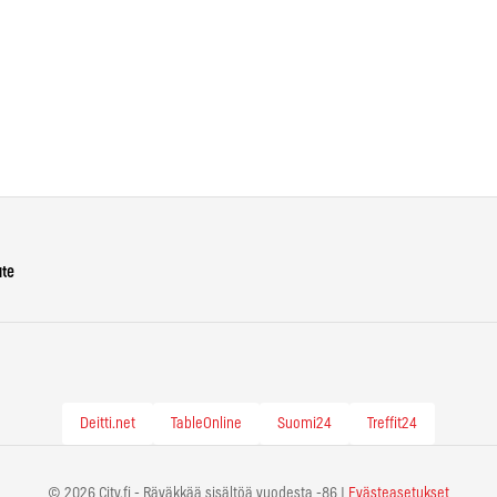
ute
Deitti.net
TableOnline
Suomi24
Treffit24
© 2026 City.fi - Räväkkää sisältöä vuodesta -86 |
Evästeasetukset