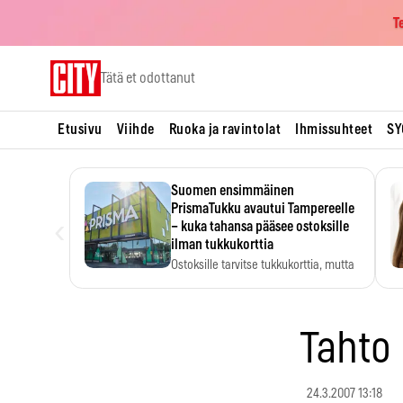
T
Skip
Tätä et odottanut
to
content
Etusivu
Viihde
Ruoka ja ravintolat
Ihmissuhteet
SY
Suomen ensimmäinen
PrismaTukku avautui Tampereelle
‹
– kuka tahansa pääsee ostoksille
ilman tukkukorttia
Ostoksille tarvitse tukkukorttia, mutta
yksikköhinta kannattaa tarkistaa itse.
Tahto
24.3.2007 13:18