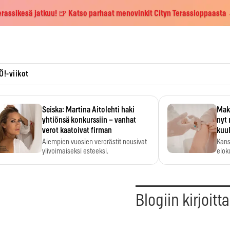
erassikesä jatkuu! 🍺 Katso parhaat menovinkit Cityn Terassioppaasta
Ö!-viikot
Seiska: Martina Aitolehti haki
Maks
yhtiönsä konkurssiin – vanhat
nyt 
verot kaatoivat firman
kuu
Aiempien vuosien verorästit nousivat
Kans
ylivoimaiseksi esteeksi.
elok
Blogiin kirjoitt