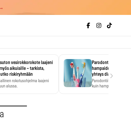
 →
uton vesirokkorokote laajeni
Parodontiitti on ylei
myös aikuisille – tarkista,
hampaiden reikiintym
›
lutko riskiryhmään
yhteys diabetekseen
allinen rokotusohjelma laajeni
Parodontiitti on Suomes
uun alussa.
kuin hampaiden reikiint
aa