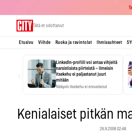
T
Skip
Tätä et odottanut
to
content
Etusivu
Viihde
Ruoka ja ravintolat
Ihmissuhteet
SY
LinkedIn-profiili voi antaa vihjeitä
narsistisista piirteistä – ilmeisin
‹
itsekehu ei paljastanut juuri
mitään
Näkyvin itsekehu ei ennustanut
narsistisia piirteitä.
Kenialaiset pitkän ma
26.9.2008 02:48