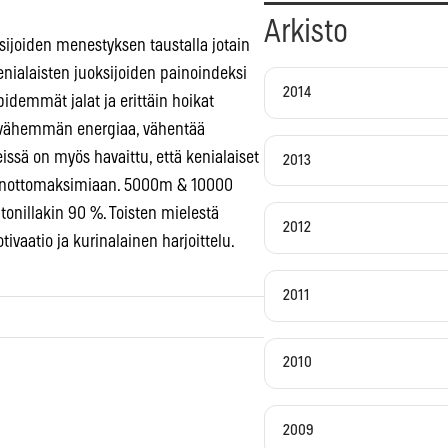
Arkisto
sijoiden menestyksen taustalla jotain
enialaisten juoksijoiden painoindeksi
2014
idemmät jalat ja erittäin hoikat
vie vähemmän energiaa, vähentää
issä on myös havaittu, että kenialaiset
2013
hapenottomaksimiaan. 5000m & 10000
onillakin 90 %. Toisten mielestä
2012
vaatio ja kurinalainen harjoittelu.
2011
2010
2009