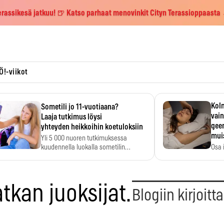
erassikesä jatkuu! 🍺 Katso parhaat menovinkit Cityn Terassioppaasta
Ö!-viikot
Kolm
Sometili jo 11-vuotiaana?
vain
Laaja tutkimus löysi
geen
yhteyden heikkoihin koetuloksiin
mui
Yli 5 000 nuoren tutkimuksessa
kuudennella luokalla sometilin…
Osa 
voi s
tkan juoksijat.
Blogiin kirjoitt