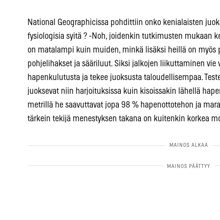
National Geographicissa pohdittiin onko kenialaisten juok
fysiologisia syitä ? -Noh, joidenkin tutkimusten mukaan k
on matalampi kuin muiden, minkä lisäksi heillä on myös p
pohjelihakset ja sääriluut. Siksi jalkojen liikuttaminen 
hapenkulutusta ja tekee juoksusta taloudellisempaa. Teste
juoksevat niin harjoituksissa kuin kisoissakin lähellä 
metrillä he saavuttavat jopa 98 % hapenottotehon ja marat
tärkein tekijä menestyksen takana on kuitenkin korkea moti