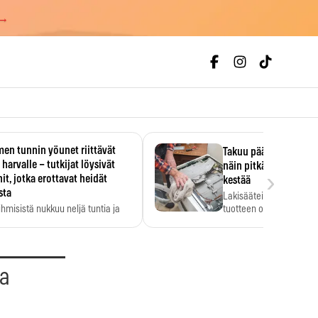
 →
en tunnin yöunet riittävät
Takuu päättyi, myyjän
 harvalle – tutkijat löysivät
näin pitkään kodinko
›
it, jotka erottavat heidät
kestää
sta
Lakisääteinen virhevast
ihmisistä nukkuu neljä tuntia ja
tuotteen oletetun kestoi
ilti…
aa